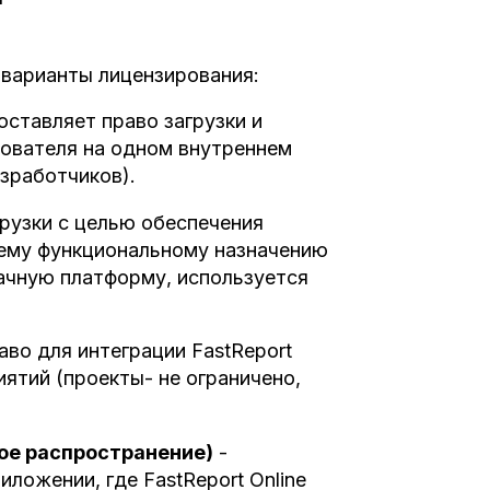
варианты лицензирования:
оставляет право загрузки и
зователя на одном внутреннем
азработчиков).
рузки с целью обеспечения
ему функциональному назначению
ачную платформу, используется
аво для интеграции FastReport
иятий (проекты- не ограничено,
ное распространение)
-
ложении, где FastReport Online