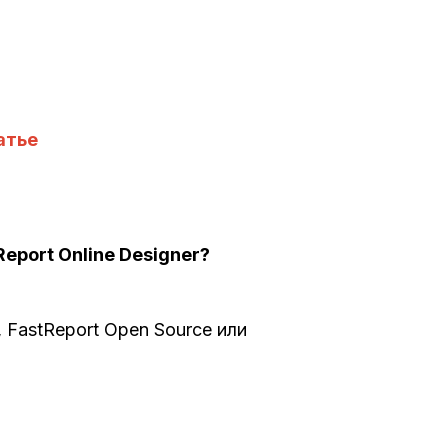
атье
eport Online Designer?
 FastReport Open Source или