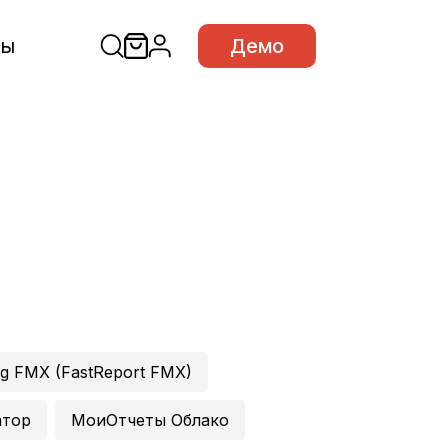
сы
Демо
ng FMX (FastReport FMX)
атор
МоиОтчеты Облако