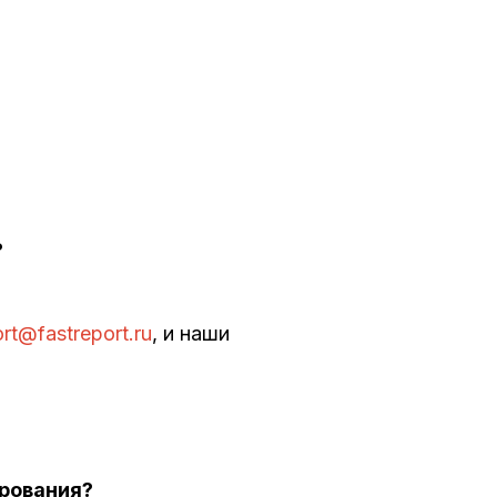
?
rt@fastreport.ru
, и наши
ирования?