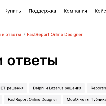
Купить
Поддержка
Компания
Кей
 и ответы
/
FastReport Online Designer
и ответы
NET решения
Delphi и Lazarus решения
Reporti
FastReport Online Designer
МоиОтчеты Публик