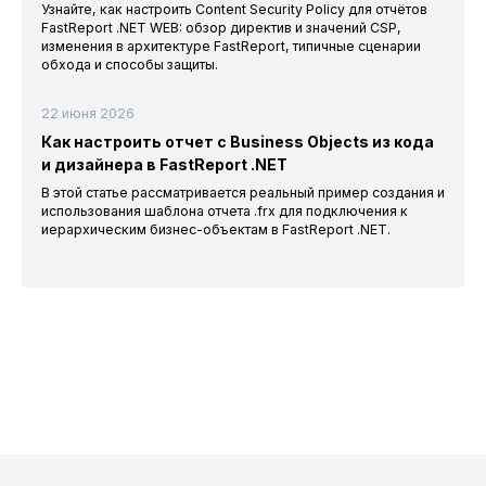
Узнайте, как настроить Content Security Policy для отчётов
FastReport .NET WEB: обзор директив и значений CSP,
изменения в архитектуре FastReport, типичные сценарии
обхода и способы защиты.
22 июня 2026
Как настроить отчет с Business Objects из кода
и дизайнера в FastReport .NET
В этой статье рассматривается реальный пример создания и
использования шаблона отчета .frx для подключения к
иерархическим бизнес-объектам в FastReport .NET.