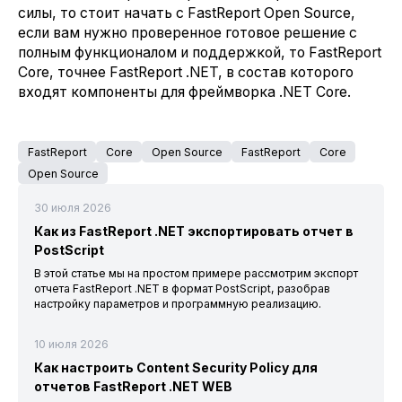
силы, то стоит начать с FastReport Open Source,
если вам нужно проверенное готовое решение с
полным функционалом и поддержкой, то FastReport
Core, точнее FastReport .NET, в состав которого
входят компоненты для фреймворка .NET Core.
FastReport
Core
Open Source
FastReport
Core
Open Source
30 июля 2026
Как из FastReport .NET экспортировать отчет в
PostScript
В этой статье мы на простом примере рассмотрим экспорт
отчета FastReport .NET в формат PostScript, разобрав
настройку параметров и программную реализацию.
10 июля 2026
Как настроить Content Security Policy для
отчетов FastReport .NET WEB