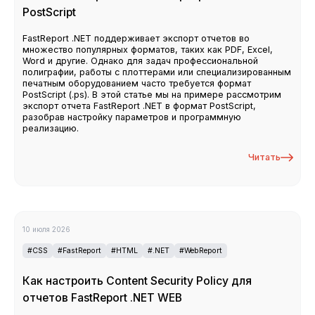
PostScript
FastReport .NET поддерживает экспорт отчетов во
множество популярных форматов, таких как PDF, Excel,
Word и другие. Однако для задач профессиональной
полиграфии, работы с плоттерами или специализированным
печатным оборудованием часто требуется формат
PostScript (.ps). В этой статье мы на примере рассмотрим
экспорт отчета FastReport .NET в формат PostScript,
разобрав настройку параметров и программную
реализацию.
Читать
10 июля 2026
#CSS
#FastReport
#HTML
#.NET
#WebReport
Как настроить Content Security Policy для
отчетов FastReport .NET WEB