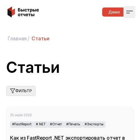
Быстрые отчеты
Демо
Open
Главная
/
Статьи
Статьи
ФИЛЬТР
30 июля 2026
#FastReport
#.NET
#Отчет
#Печать
#Экспорты
Как из FastReport .NET экспортировать отчет в