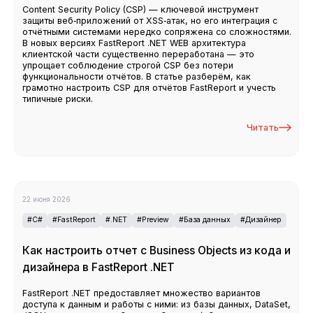
Content Security Policy (CSP) — ключевой инструмент
защиты веб‑приложений от XSS‑атак, но его интеграция с
отчётными системами нередко сопряжена со сложностями.
В новых версиях FastReport .NET WEB архитектура
клиентской части существенно переработана — это
упрощает соблюдение строгой CSP без потери
функциональности отчётов. В статье разберём, как
грамотно настроить CSP для отчётов FastReport и учесть
типичные риски.
Читать
22 июня 2026
#C#
#FastReport
#.NET
#Preview
#База данных
#Дизайнер
Как настроить отчет с Business Objects из кода и
дизайнера в FastReport .NET
FastReport .NET предоставляет множество вариантов
доступа к данным и работы с ними: из базы данных, DataSet,