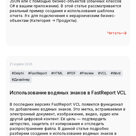
JSON или с помощью бизнес-объектов (обычных классов
C# в вашем приложении). В этой статье рассматривается
реальный пример создания и использования шаблона
отчета .frx для подключения к иерархическим бизнес-
объектам (Категория -> Продукты).
Читать
21 апреля 2026
#Delphi
#FastReport
#HTML
#PDF
#Preview
#VCL
#Word
#Дизайнер
Использование водяных знаков в FastReport VCL
В последних версиях FastReport VCL появился функционал
по добавлению водяных знаков. Это метка, встраиваемая в
электронный документ, изображение, видео, аудио или
другой цифровой контент. Её цель — подтвердить
авторство, защитить от копирования и отследить
распространение файла. В данной статье подробно
разберем создание и использование водяных знаков в