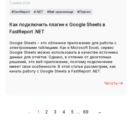
7 апреля 2026
#FastReport
#.NET
#Веб хранилище
#Плагин
Как подключить плагин к Google Sheets в
FastReport .NET
Google Sheets – это облачное приложение для работы с
электронными таблицами. Как и Microsoft Excel, сервис
Google Sheets можно использовать в качестве источника
данных для отчётов. Однако, в отличие от десктопных
решений, это веб-приложение, поэтому подключение
имеет свои особенности. В этой статье рассмотрим, как
начать работу с Google Sheets в FastReport .NET.
Читать
←
1
2
3
4
5
…
69
→