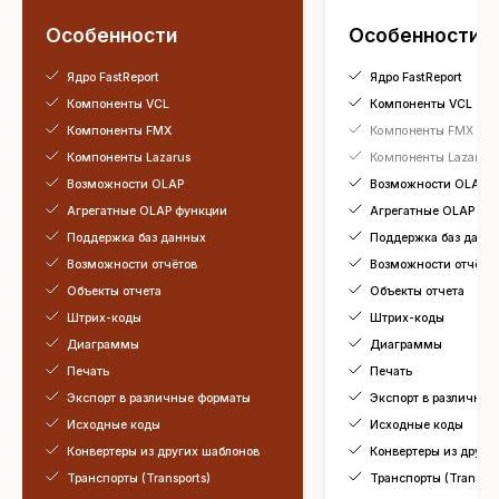
Особенности
Особенности
Ядро FastReport
Ядро FastReport
Компоненты VCL
Компоненты VCL
Компоненты FMX
Компоненты FMX
Компоненты Lazarus
Компоненты Lazarus
Возможности OLAP
Возможности OLAP
Агрегатные OLAP функции
Агрегатные OLAP фу
Поддержка баз данных
Поддержка баз данн
Возможности отчётов
Возможности отчёто
Объекты отчета
Объекты отчета
Штрих-коды
Штрих-коды
Диаграммы
Диаграммы
Печать
Печать
Экспорт в различные форматы
Экспорт в различны
Исходные коды
Исходные коды
Конвертеры из других шаблонов
Конвертеры из други
Транспорты (Transports)
Транспорты (Transpor