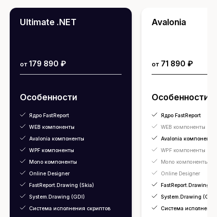
Ultimate .NET
Avalonia
179 890 ₽
71 890 ₽
от
от
Особенности
Особенности
Ядро FastReport
Ядро FastReport
WEB компоненты
WEB компоненты
Avalonia компоненты
Avalonia компоненты
WPF компоненты
WPF компоненты
Mono компоненты
Mono компоненты
Online Designer
Online Designer
FastReport.Drawing (Skia)
FastReport.Drawing (S
System.Drawing (GDI)
System.Drawing (GDI)
Система исполнения скриптов
Система исполнения