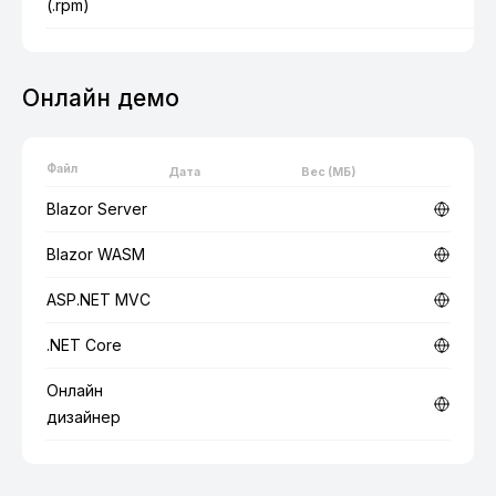
(.rpm)
Онлайн демо
Файл
Дата
Вес (МБ)
Blazor Server
Blazor WASM
ASP.NET MVC
.NET Core
Онлайн
дизайнер