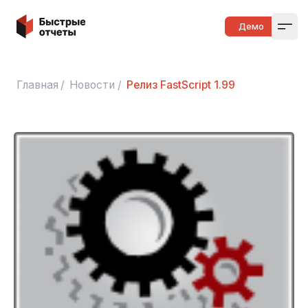
Быстрые отчеты
Демо
Open
Главная
/
Новости
/
Релиз FastScript 1.99