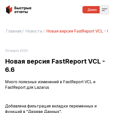
Быстрые отчеты
Демо
Open
Главная
/
Новости
/
Новая версия FastReport VCL - 6.6
25 марта 2020
Новая версия FastReport VCL -
6.6
Много полезных изменений в FastReport VCL и
FastReport для Lazarus
Добавлена фильтрация вкладки переменных и
функций в ”Дереве Данных”.