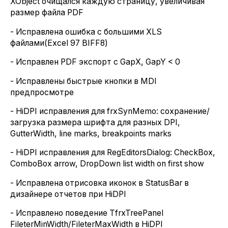
XObject очищался каждую страницу, увеличивая
размер файла PDF
- Исправлена ошибка с большими XLS
файлами(Excel 97 BIFF8)
- Исправлен PDF экспорт с GapX, GapY < 0
- Исправлены быстрые кнопки в MDI
предпросмотре
- HiDPI исправления для frxSynMemo: сохранение/
загрузка размера шрифта для разных DPI,
GutterWidth, line marks, breakpoints marks
- HiDPI исправления для RegEditorsDialog: CheckBox,
ComboBox arrow, DropDown list width on first show
- Исправлена отрисовка иконок в StatusBar в
дизайнере отчетов при HiDPI
- Исправлено поведение TfrxTreePanel
FileterMinWidth/FileterMaxWidth в HiDPI