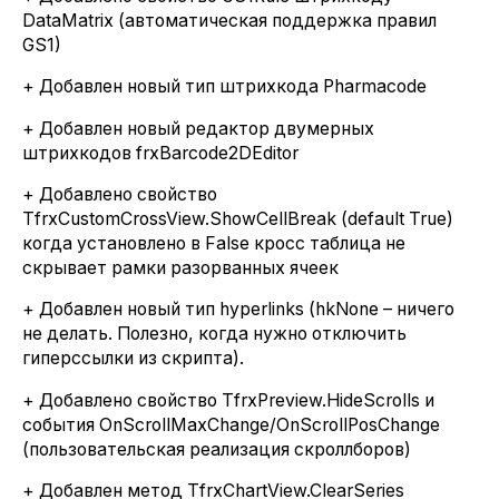
DataMatrix (автоматическая поддержка правил
GS1)
+ Добавлен новый тип штрихкода Pharmacode
+ Добавлен новый редактор двумерных
штрихкодов frxBarcode2DEditor
+ Добавлено свойство
TfrxCustomCrossView.ShowCellBreak (default True)
когда установлено в False кросс таблица не
скрывает рамки разорванных ячеек
+ Добавлен новый тип hyperlinks (hkNone – ничего
не делать. Полезно, когда нужно отключить
гиперссылки из скрипта).
+ Добавлено свойство TfrxPreview.HideScrolls и
события OnScrollMaxChange/OnScrollPosChange
(пользовательская реализация скроллборов)
+ Добавлен метод TfrxChartView.ClearSeries