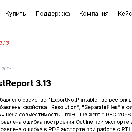
Купить
Поддержка
Компания
Кей
3.13
я 2005
stReport 3.13
бавлено свойство "ExportNotPrintable" во все фил
бавлены свойства "Resolution", "SeparateFiles" в 
учшена совместимость TfrxHTTPClient с RFC 2068
правлена ошибка построения Outline при экспорте
правлена ошибка в PDF экспорте при работе с RTL