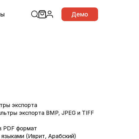
сы
Демо
ьтры экспорта
фильтры экспорта BMP, JPEG и TIFF
 в PDF формат
 языками (Иврит, Арабский)