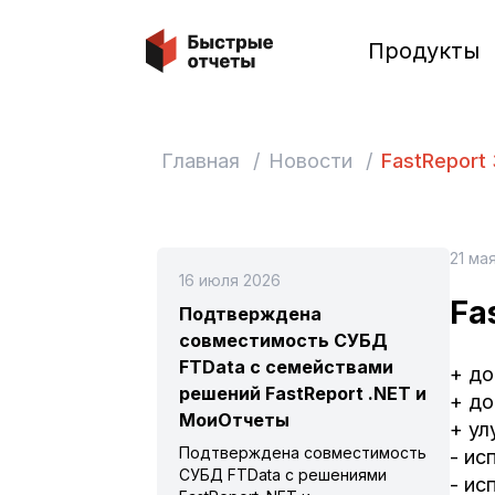
Быстрые отчеты
Продукты
Главная
/
Новости
/
FastReport 
21 ма
16 июля 2026
Fa
Подтверждена
совместимость СУБД
FTData с семействами
+ до
решений FastReport .NET и
+ до
МоиОтчеты
+ ул
Подтверждена совместимость
- ис
СУБД FTData с решениями
- ис