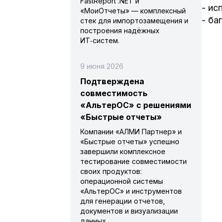
FastReport .NET и
- ис
«МоиОтчеты» — комплексный
- ба
стек для импортозамещения и
построения надёжных
ИТ‑систем.
9 июня 2026
Подтверждена
совместимость
«АльтерОС» с решениями
«Быстрые отчеты»
Компании «АЛМИ Партнер» и
«Быстрые отчеты» успешно
завершили комплексное
тестирование совместимости
своих продуктов:
операционной системы
«АльтерОС» и инструментов
для генерации отчетов,
документов и визуализации
данных.