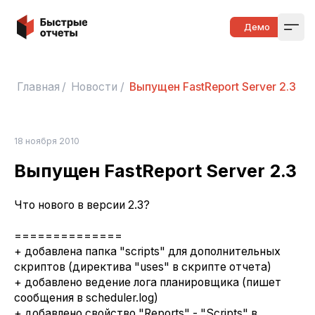
Быстрые отчеты
Демо
Open
Главная
/
Новости
/
Выпущен FastReport Server 2.3
18 ноября 2010
Выпущен FastReport Server 2.3
Что нового в версии 2.3?
==============
+ добавлена папка "scripts" для дополнительных
скриптов (директива "uses" в скрипте отчета)
+ добавлено ведение лога планировщика (пишет
сообщения в scheduler.log)
+ добавлено свойство "Reports" - "Scripts" в