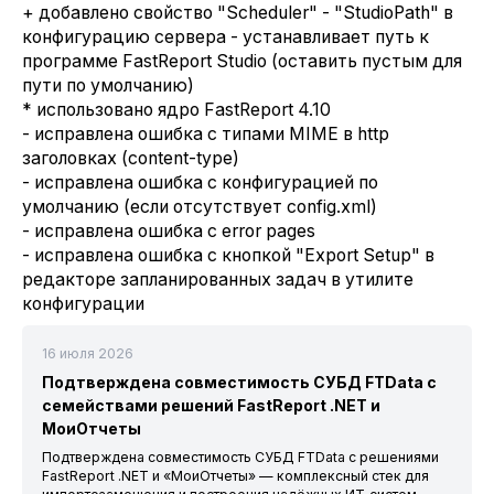
+ добавлено свойство "Scheduler" - "StudioPath" в
конфигурацию сервера - устанавливает путь к
программе FastReport Studio (оставить пустым для
пути по умолчанию)
* использовано ядро FastReport 4.10
- исправлена ошибка с типами MIME в http
заголовках (content-type)
- исправлена ошибка с конфигурацией по
умолчанию (если отсутствует config.xml)
- исправлена ошибка с error pages
- исправлена ошибка с кнопкой "Export Setup" в
редакторе запланированных задач в утилите
конфигурации
16 июля 2026
Подтверждена совместимость СУБД FTData с
семействами решений FastReport .NET и
МоиОтчеты
Подтверждена совместимость СУБД FTData с решениями
FastReport .NET и «МоиОтчеты» — комплексный стек для