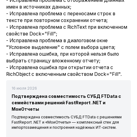
- Исправлена проблема с отображением длинных
имен в источниках данных;
- Исправлена проблема с переносами строк в
тексте при повторном сохранении отчета;
- Исправлена проблема с RichText при включенном
свойстве Dock="Fill";
- Исправлена проблема в диалоговом окне
"Условное выделение" с полем выбора цвета;
- Исправлена ошибка, при которой нельзя было
выбрать страницу вложенному отчету;
- Исправлена ошибка при открытии отчета с
RichObject с включенным свойством Dock="Fill".
16 июля 2026
Подтверждена совместимость СУБД FTData с
семействами решений FastReport .NET и
МоиОтчеты
Подтверждена совместимость СУБД FTData с решениями
FastReport .NET и «МоиОтчеты» — комплексный стек для
импортозамещения и построения надёжных ИТ‑систем.