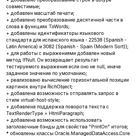
совместимые;
+ добавлен масштаб печати;
+ добавлено преобразование десятичной части в
слова в функциях ToWords;
+ добавлены идентификаторы языкового
стандарта для испанского языка - 22538 (Spanish -
Latin America) и 3082 (Spanish - Spain (Modern Sort));
+ для работы с выражениями добавлен новый
метод IfNull. Он возвращает результат
тестируемого выражения если оно не null, иначе
заданное значение по умолчанию;
+ реализовано вычисление горизонтальной позиции
картинок внутри RichObject;
+ добавлена возможность отправлять запрос в
стиле virtual-host-style;
+ добавлена поддержка поворота текста с
TextRenderType = HtmlParagraph;
+ добавлена возможность использовать
заголовочные бэнды для свойства "PrintOn" итогов;
* обновлены классы Oracle.ManagedDataAccess.Core