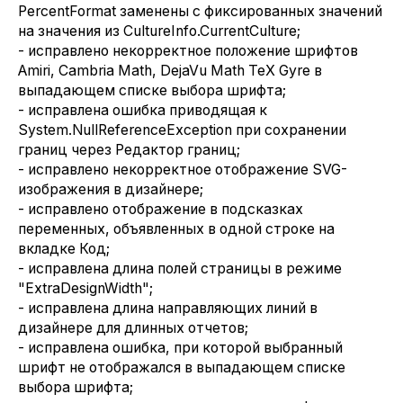
PercentFormat заменены с фиксированных значений
на значения из CultureInfo.CurrentCulture;
- исправлено некорректное положение шрифтов
Amiri, Cambria Math, DejaVu Math TeX Gyre в
выпадающем списке выбора шрифта;
- исправлена ошибка приводящая к
System.NullReferenceException при сохранении
границ через Редактор границ;
- исправлено некорректное отображение SVG-
изображения в дизайнере;
- исправлено отображение в подсказках
переменных, объявленных в одной строке на
вкладке Код;
- исправлена длина полей страницы в режиме
"ExtraDesignWidth";
- исправлена длина направляющих линий в
дизайнере для длинных отчетов;
- исправлена ошибка, при которой выбранный
шрифт не отображался в выпадающем списке
выбора шрифта;