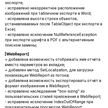
экспорте;
- исправлено некорректное расположение
изображений при табличном экспорте в Word;
- исправлена высота строки объектов,
устанавливаемых после TableObject при экспорте в
Excel;
- исправлено исключение NullReferenceException
при экспорте шрифта в PDF с альтернативным
поиском замены;
[WebReport]
+ добавлена возможность отображать имя отчёта
вместо параметров во вкладке;
+ добавлен метод SetLocalization, для загрузки
локализации WebReport из потока;
+ добавлена возможность экспортировать отчёт в
формат изображения в WebReport;
- исправлено наследование "box-sizing" из
пользовательских стилей приложения в WebReport;
- исправлено исключение IndexOutOfRange при
предварительном просмотре WebReport;