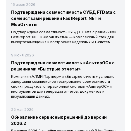
16 июля 2026
Подтверждена совместимость СУБД FTData с
семействами решений FastReport .NET и
МоиОтчеты
Подтверждена совместимость СУБД FTData с решениями
FastReport .NET и «МоиОтчеты» — комплексный стек для
импортозамещения и построения надёжных ИТ‑систем.
9 июня 2026
Подтверждена совместимость «АльтерОС» с
решениями «Быстрые отчеты»
Компании «АЛМИ Партнер» и «Быстрые отчеты» успешно
завершили комплексное тестирование совместимости
своих продуктов: операционной системы «АльтерОС» и
инструментов для генерации отчетов, документов и
визуализации данных.
25 мая 2026
Обновление сервисных решений до версии
2026.2
В релизе 2026.2 линейки сервисных решений (МоиОтчеты