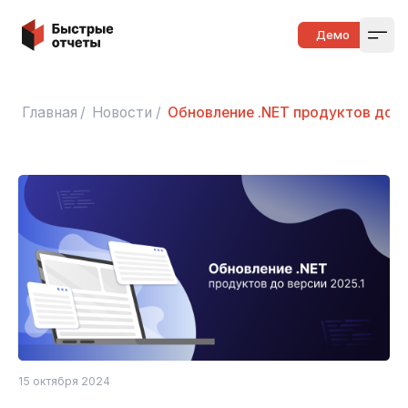
Быстрые отчеты
Демо
Open
Главная
/
Новости
/
Обновление .NET продуктов до в
15 октября 2024