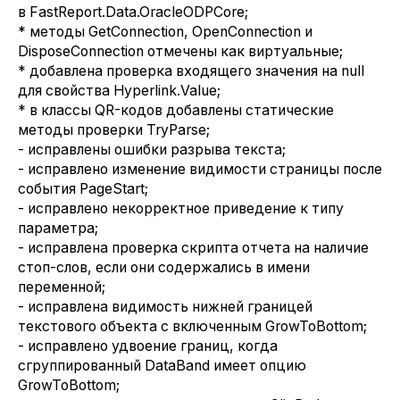
в FastReport.Data.OracleODPCore;
* методы GetConnection, OpenConnection и
DisposeConnection отмечены как виртуальные;
* добавлена проверка входящего значения на null
для свойства Hyperlink.Value;
* в классы QR-кодов добавлены статические
методы проверки TryParse;
- исправлены ошибки разрыва текста;
- исправлено изменение видимости страницы после
события PageStart;
- исправлено некорректное приведение к типу
параметра;
- исправлена проверка скрипта отчета на наличие
стоп-слов, если они содержались в имени
переменной;
- исправлена видимость нижней границей
текстового объекта с включенным GrowToBottom;
- исправлено удвоение границ, когда
сгруппированный DataBand имеет опцию
GrowToBottom;