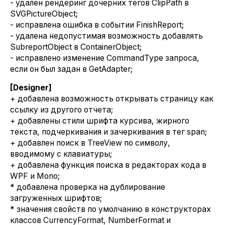
- удален рендеринг дочерних тегов ClipPath в
SVGPictureObject;
- исправлена ошибка в событии FinishReport;
- удалена недопустимая возможность добавлять
SubreportObject в ContainerObject;
- исправлено изменение CommandType запроса,
если он был задан в GetAdapter;
[Designer]
+ добавлена возможность открывать страницу как
ссылку из другого отчета;
+ добавлены стили шрифта курсива, жирного
текста, подчеркивания и зачеркивания в тег span;
+ добавлен поиск в TreeView по символу,
вводимому с клавиатуры;
+ добавлена функция поиска в редакторах кода в
WPF и Mono;
* добавлена проверка на дублирование
загруженных шрифтов;
* значения свойств по умолчанию в конструкторах
классов CurrencyFormat, NumberFormat и