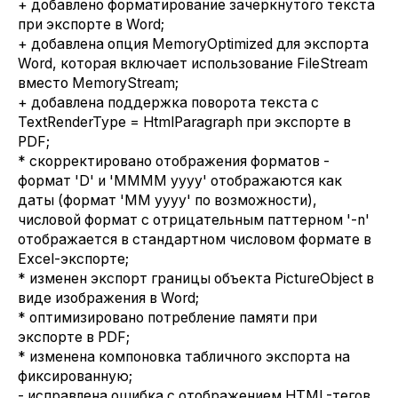
+ добавлено форматирование зачеркнутого текста
при экспорте в Word;
+ добавлена опция MemoryOptimized для экспорта
Word, которая включает использование FileStream
вместо MemoryStream;
+ добавлена поддержка поворота текста с
TextRenderType = HtmlParagraph при экспорте в
PDF;
* скорректировано отображения форматов -
формат 'D' и 'MMMM yyyy' отображаются как
даты (формат 'MM yyyy' по возможности),
числовой формат с отрицательным паттерном '-n'
отображается в стандартном числовом формате в
Excel-экспорте;
* изменен экспорт границы объекта PictureObject в
виде изображения в Word;
* оптимизировано потребление памяти при
экспорте в PDF;
* изменена компоновка табличного экспорта на
фиксированную;
- исправлена ошибка с отображением HTML-тегов