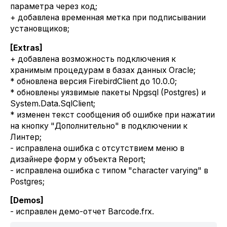
параметра через код;
+ добавлена временная метка при подписывании
установщиков;
[Extras]
+ добавлена возможность подключения к
хранимым процедурам в базах данных Oracle;
* обновлена версия FirebirdClient до 10.0.0;
* обновлены уязвимые пакеты Npgsql (Postgres) и
System.Data.SqlClient;
* изменен текст сообщения об ошибке при нажатии
на кнопку "Дополнительно" в подключении к
Линтер;
- исправлена ошибка с отсутствием меню в
дизайнере форм у объекта Report;
- исправлена ошибка с типом "character varying" в
Postgres;
[Demos]
- исправлен демо-отчет Barcode.frx.