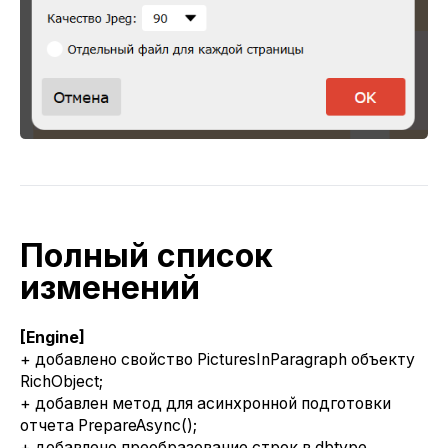
Полный список
изменений
[Engine]
+ добавлено свойство PicturesInParagraph объекту
RichObject;
+ добавлен метод для асинхронной подготовки
отчета PrepareAsync();
+ добавлено преобразование строк в dbtype