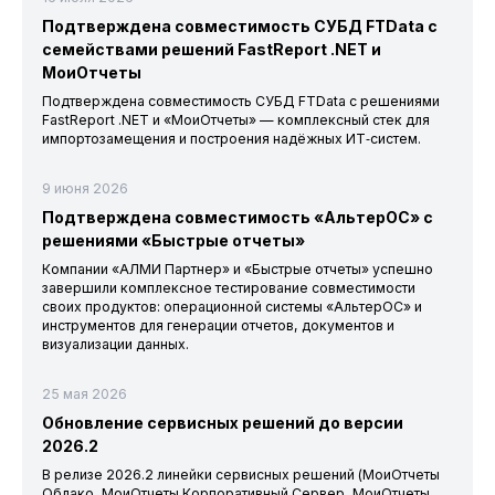
Подтверждена совместимость СУБД FTData с
семействами решений FastReport .NET и
МоиОтчеты
Подтверждена совместимость СУБД FTData с решениями
FastReport .NET и «МоиОтчеты» — комплексный стек для
импортозамещения и построения надёжных ИТ‑систем.
9 июня 2026
Подтверждена совместимость «АльтерОС» с
решениями «Быстрые отчеты»
Компании «АЛМИ Партнер» и «Быстрые отчеты» успешно
завершили комплексное тестирование совместимости
своих продуктов: операционной системы «АльтерОС» и
инструментов для генерации отчетов, документов и
визуализации данных.
25 мая 2026
Обновление сервисных решений до версии
2026.2
В релизе 2026.2 линейки сервисных решений (МоиОтчеты
Облако, МоиОтчеты Корпоративный Сервер, МоиОтчеты