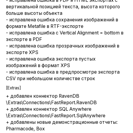
- исправлена ошибка в PDF и HTML экспортах с
вертикальной позицией текста, высота которого
больше высоты объекта
- исправлена ошибка сохранения изображений в
формате Metafile в RTF-экспорте
- исправлена ошибка с Vertical Alignment = bottom в
экспорте в PDF
- исправлена ошибка прозрачных изображений в
экспорте XPS
- исправлена ошибка экспорта пустых
изображений в формат XPS
- исправлена ошибка в предпросмотре экспорта
CSV при небольшом количестве строк
[Extras]
+ добавлен коннектор RavenDB
\Extras\Connections\FastReport.RavenDB
+ добавлен коннектор SQL Anywhere
\Extras\Connections\FastReport.SqlAnywhere
+ добавлены новые демонстрационные отчеты:
Pharmacode, Box