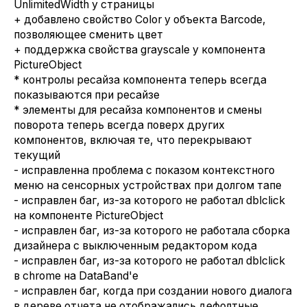
UnlimitedWidth у страницы
+ добавлено свойство Color у объекта Barcode,
позволяющее сменить цвет
+ поддержка свойства grayscale у компонента
PictureObject
* контролы ресайза компонента теперь всегда
показываются при ресайзе
* элементы для ресайза компонентов и смены
поворота теперь всегда поверх других
компонентов, включая те, что перекрывают
текущий
- исправленна проблема с показом контекстного
меню на сенсорных устройствах при долгом тапе
- исправлен баг, из-за которого не работал dblclick
на компоненте PictureObject
- исправлен баг, из-за которого не работала сборка
дизайнера с выключенным редактором кода
- исправлен баг, из-за которого не работал dblclick
в chrome на DataBand'e
- исправлен баг, когда при создании нового диалога
в дереве отчета не отображались дефолтные