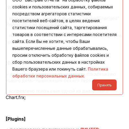
cookies и пользовательских данных, собираемых
[WebReport]
посредством агрегаторов статистики
- исправлен баг, когда событие "CheckedChanged"
посетителей веб-сайтов, в целях ведения
RadioButton не выполнялось;
статистики посещений сайта, таргетирования
товаров в соответствии с интересами посетителя
- исправлен баг с некорректным размером шрифта
сайта. Если Вы не хотите, чтобы Ваши
при экспорте в Excel;
вышеперечисленные данные обрабатывались,
просим отключить обработку файлов cookies и
сбор пользовательских данных в настройках
[Demos]
Вашего браузера или покинуть сайт.
Политика
+ добавлена возможность сменить локализацию
обработки персональных данных.
нового демо-приложения без его перезапуска;
Принять
- исправлено положение одной из диаграмм в
Chart.frx;
[Plugins]