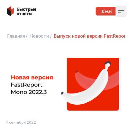
Быстрые отчеты
Демо
Open
Главная
/
Новости
/
Выпуск новой версии FastReport 
7 сентября 2022