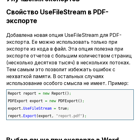
Свойство UseFileStream в PDF-
экспорте
Добавлена новая опция UseFileStream для PDF-
экспорта. Ее можно использовать только при
экспорте из кода в файл. Эта опция полезна при
экспорте отчетов с большим количеством страниц
(несколько десятков тысяч) в нескольких потоках.
Тем самым это позволит избежать ошибок с
нехваткой памяти. В остальных случаях
использование особого смысла не имеет. Пример:
Report report 
=
new
 Report
(
)
;
PDFExport export 
=
new
 PDFExport
(
)
;
export.
UseFileStream
=
 true
;
report.
Export
(
export, 
"report.pdf"
)
;