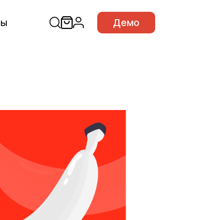
сы
Демо