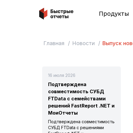
Быстрые отчеты
Продукты
Главная
/
Новости
/
Выпуск нов
16 июля 2026
Подтверждена
совместимость СУБД
FTData с семействами
решений FastReport .NET и
МоиОтчеты
Подтверждена совместимость
СУБД FTData с решениями