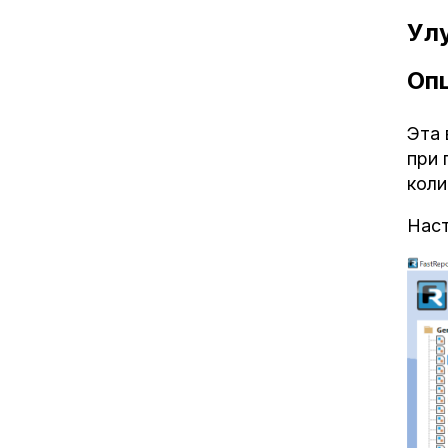
Ул
Опц
Эта 
при 
коли
Наст