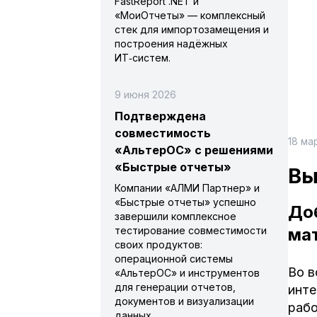
FastReport .NET и
«МоиОтчеты» — комплексный
стек для импортозамещения и
построения надёжных
ИТ‑систем.
9 июня 2026
Подтверждена
совместимость
18 ма
«АльтерОС» с решениями
«Быстрые отчеты»
Вы
Компании «АЛМИ Партнер» и
«Быстрые отчеты» успешно
До
завершили комплексное
мат
тестирование совместимости
своих продуктов:
операционной системы
Во в
«АльтерОС» и инструментов
для генерации отчетов,
инте
документов и визуализации
рабо
данных.