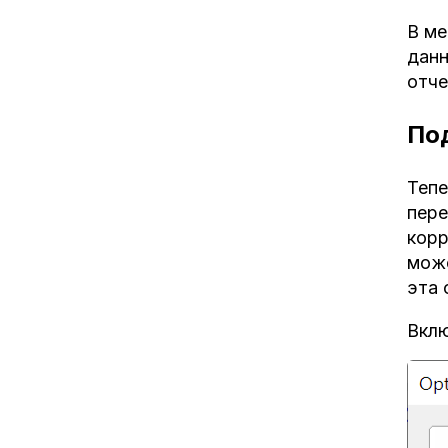
В ме
данн
отче
По
Тепе
пере
корр
може
эта 
Вклю