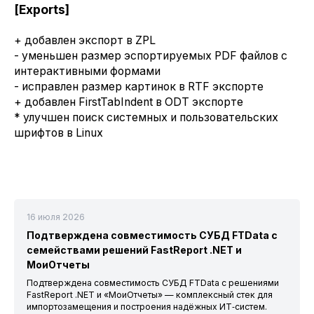
[Exports]
+ добавлен экспорт в ZPL
- уменьшен размер эспортируемых PDF файлов с
интерактивными формами
- исправлен размер картинок в RTF экспорте
+ добавлен FirstTabIndent в ODT экспорте
* улучшен поиск системных и пользовательских
шрифтов в Linux
16 июля 2026
Подтверждена совместимость СУБД FTData с
семействами решений FastReport .NET и
МоиОтчеты
Подтверждена совместимость СУБД FTData с решениями
FastReport .NET и «МоиОтчеты» — комплексный стек для
импортозамещения и построения надёжных ИТ‑систем.