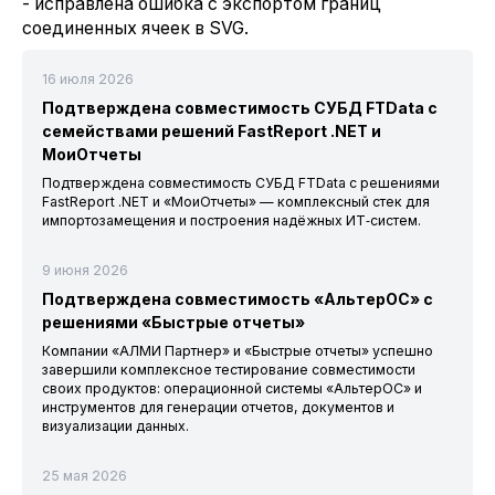
- исправлена ошибка с экспортом границ
соединенных ячеек в SVG.
16 июля 2026
Подтверждена совместимость СУБД FTData с
семействами решений FastReport .NET и
МоиОтчеты
Подтверждена совместимость СУБД FTData с решениями
FastReport .NET и «МоиОтчеты» — комплексный стек для
импортозамещения и построения надёжных ИТ‑систем.
9 июня 2026
Подтверждена совместимость «АльтерОС» с
решениями «Быстрые отчеты»
Компании «АЛМИ Партнер» и «Быстрые отчеты» успешно
завершили комплексное тестирование совместимости
своих продуктов: операционной системы «АльтерОС» и
инструментов для генерации отчетов, документов и
визуализации данных.
25 мая 2026