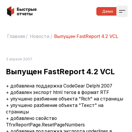
Быстрые отчеты
Демо
Open
Главная
/
Новости
/
Выпущен FastReport 4.2 VCL
3 апреля 2007
Выпущен FastReport 4.2 VCL
+ добавлена поддержка CodeGear Delphi 2007
+ добавлен экспорт html тегов в формат RTF
+ улучшено разбиение объекта "Rich" на страницы
+ улучшено разбиение объекта "Текст" на
страницы
+ добавлено свойство
TfrxReportPage.ResetPageNumbers
+ добавлена поддержка экспорта underlines в