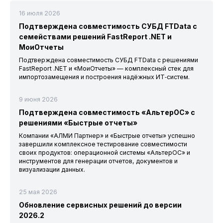
16 июля 2026
Подтверждена совместимость СУБД FTData с
семействами решений FastReport .NET и
МоиОтчеты
Подтверждена совместимость СУБД FTData с решениями
FastReport .NET и «МоиОтчеты» — комплексный стек для
импортозамещения и построения надёжных ИТ‑систем.
9 июня 2026
Подтверждена совместимость «АльтерОС» с
решениями «Быстрые отчеты»
Компании «АЛМИ Партнер» и «Быстрые отчеты» успешно
завершили комплексное тестирование совместимости
своих продуктов: операционной системы «АльтерОС» и
инструментов для генерации отчетов, документов и
визуализации данных.
25 мая 2026
Обновление сервисных решений до версии
2026.2