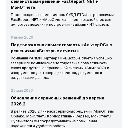
семействами решений FastReport .NET и
МоиОтчеты
Подтверждена совместимость СУБД FTData с решениями
FastReport .NET и «МоиОтчеты» — комплексный стек для
импортозамещения и построения надёжных ИТ‑систем.
9 июня 2026
Подтверждена совместимость «АльтерОС» с
решениями «Быстрые отчеты»
Компании «АЛМИ Партнер» и «Быстрые отчеты» успешно
завершили комплексное тестирование совместимости
своих продуктов: операционной системы «АльтерОС» и
инструментов для генерации отчетов, документов и
визуализации данных.
25 мая 2026
Обновление сервисных решений до версии
2026.2
В релизе 2026.2 линейки сервисных решений (МоиОтчеты
Облако, МоиОтчеты Корпоративный Сервер, МоиОтчеты
Публикатор) мы сосредоточились на повышении
надёжности и удобства работы.