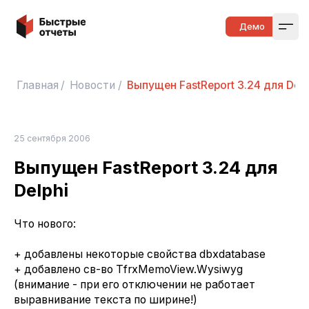
Быстрые отчеты
Демо
Open
Главная
/
Новости
/
Выпущен FastReport 3.24 для Delp
25 сентября 2006
Выпущен FastReport 3.24 для
Delphi
Что нового:
+ добавлены некоторые свойства dbxdatabase
+ добавлено св-во TfrxMemoView.Wysiwyg
(внимание - при его отключении не работает
выравнивание текста по ширине!)