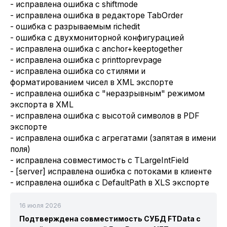
- исправлена ошибка с shiftmode
- исправлена ошибка в редакторе TabOrder
- ошибка с разрываемым richedit
- ошибка с двухмониторной конфигурацией
- исправлена ошибка с anchor+keeptogether
- исправлена ошибка с printtoprevpage
- исправлена ошибка со стилями и
форматированием чисел в XML экспорте
- исправлена ошибка с "неразрывным" режимом
экспорта в XML
- исправлена ошибка с высотой символов в PDF
экспорте
- исправлена ошибка с агрегатами (запятая в имени
поля)
- исправлена совместимость с TLargeIntField
- [server] исправлена ошибка с потоками в клиенте
- исправлена ошибка с DefaultPath в XLS экспорте
16 июля 2026
Подтверждена совместимость СУБД FTData с