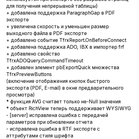
для получения непрерывной таблицы)
+ добавлена поддержка ParagraphGap в PDF
экспорте
+ увеличена скорость и уменьшен размер
выходного файла в PDF экспорте
+ добавлено событие TfrxReport.OnBeforeConnect
+ добавлена поддержка ADO, IBX в импортер frf
+ добавлено свойство
TfrxADOQuery.CommandTimeout
+ добавлен элемент pbExportQuick множества
TfrxPreviewButtons
(включение отображения кнопок быстрого
экспорта (PDF, E-mail) в окне предварительного
просмотра)
* функция AVG считает только не-Null значения
* объект RichView теперь поддерживает WYSIWYG
- [server] исправлена ошибка с передачей
параметров при обновлении отчета
- исправлена ошибка в RTF экспорте с
аттрибутами стиля шрифта