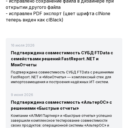
- исправлено сохранение файла в дизайнере при
открытии другого файла
- исправлен PDF экспорт (цвет шрифта clNone
теперь виден как clBlack)
16 июля 2026
Подтверждена совместимость СУБД FTData с
семействами решений FastReport .NET и
МоиОтчеты
Подтверждена совместимость СУБД FTData с решениями
FastReport .NET и «МоиОтчеты» — комплексный стек для
импортозамещения и построения надёжных ИТ‑систем.
9 июня 2026
Подтверждена совместимость «АльтерОС» с
решениями «Быстрые отчеты»
Компании «АЛМИ Партнер» и «Быстрые отчеты» успешно
завершили комплексное тестирование совместимости
своих продуктов: операционной системы «АльтерОС» и