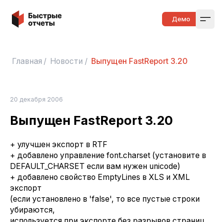
Быстрые отчеты
Демо
Open
Главная
/
Новости
/
Выпущен FastReport 3.20
20 декабря 2006
Выпущен FastReport 3.20
+ улучшен экспорт в RTF
+ добавлено управление font.charset (установите в
DEFAULT_CHARSET если вам нужен unicode)
+ добавлено свойство EmptyLines в XLS и XML
экспорт
(если установлено в 'false', то все пустые строки
убираются,
используется при экспорте без разрывов страниц