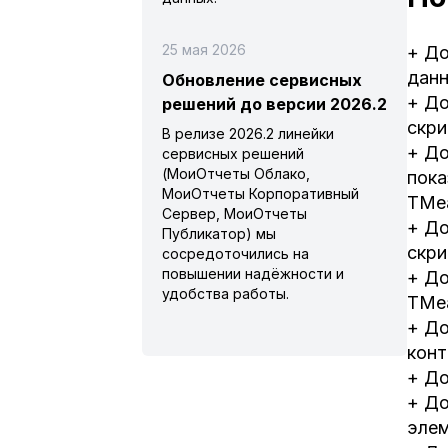
25 мая 2026
+ До
данн
Обновление сервисных
+ До
решений до версии 2026.2
скри
В релизе 2026.2 линейки
+ До
сервисных решений
(МоиОтчеты Облако,
пока
МоиОтчеты Корпоративный
TMea
Сервер, МоиОтчеты
+ До
Публикатор) мы
скри
сосредоточились на
повышении надёжности и
+ До
удобства работы.
TMea
+ До
кон
+ До
+ До
эле