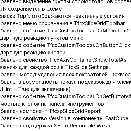
бавлено выделение группы строк/столбцов соотв
pN сохраняется в схеме
списке TopN отображаются неактивные условия
бавлено меню сохранения в TfcxSliceGridToolbar
бавлено событие TfcxCustomToolbar.OnMenuItemC
дартную реакцию пунктов меню
бавлено событие TfcxCustomToolbar.OnButtonCli
дартную реакцию кнопок
бавлено свойство TfcxAxisContainer.ShowTotalAs: 
чанию для каждой оси в TfcxSlice.Settings.
бавлен метод удаления всех показателей TfcxMeas
бавлена возможность показа подсказок для элемен
Hint = True для включения)
бавлено событие TfcxCustomToolbar.OnGetButtonV
мостью кнопок на панели инструментов
бавлен компонент TfcxpSliceGridReport
бавлено свойство Version в компоненты FastCube
бавлена поддержка XE5 в Recompile Wizard