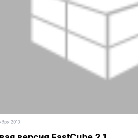
ября 2013
вая версия FastCube 2.1