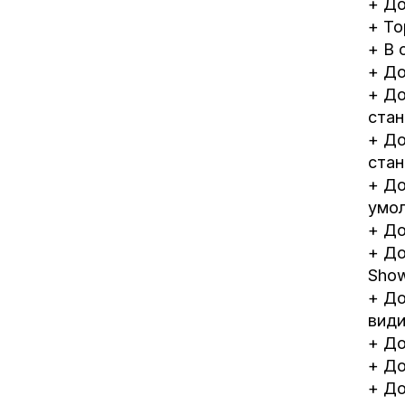
+ До
+ To
+ В 
+ До
+ До
стан
+ До
стан
+ До
умол
+ До
+ До
Show
+ До
види
+ До
+ До
+ До