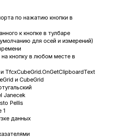
орта по нажатию кнопки в
нного к кнопке в тулбаре
о умолчанию для осей и измерений)
 времени
 на кнопку в любом месте в
 и TfcxCubeGrid.OnGetClipboardText
Grid и CubeGrid
ртугальский
l Janeсek
o Pellis
 1
узке данных
оказателями