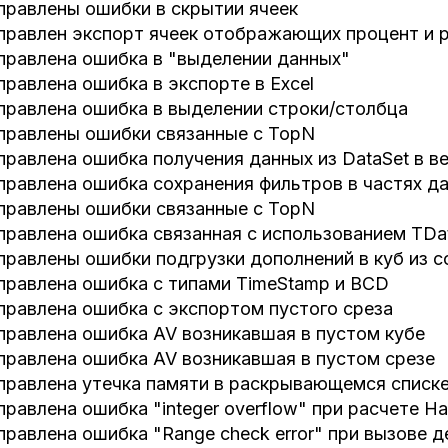
правлены ошибки в скрытии ячеек
правлен экспорт ячеек отображающих процент и р
правлена ошибка в "выделении данных"
правлена ошибка в экспорте в Excel
правлена ошибка в выделении строки/столбца
правлены ошибки связанные с TopN
правлена ошибка получения данных из DataSet в 
правлена ошибка сохранения фильтров в частях д
правлены ошибки связанные с TopN
правлена ошибка связанная с использованием TDa
правлены ошибки подгрузки дополнений в куб из с
правлена ошибка с типами TimeStamp и BCD
правлена ошибка с экспортом пустого среза
правлена ошибка AV возникавшая в пустом кубе
правлена ошибка AV возникавшая в пустом срезе
правлена утечка памяти в раскрывающемся списке
правлена ошибка "integer overflow" при расчете H
правлена ошибка "Range check error" при вызове д