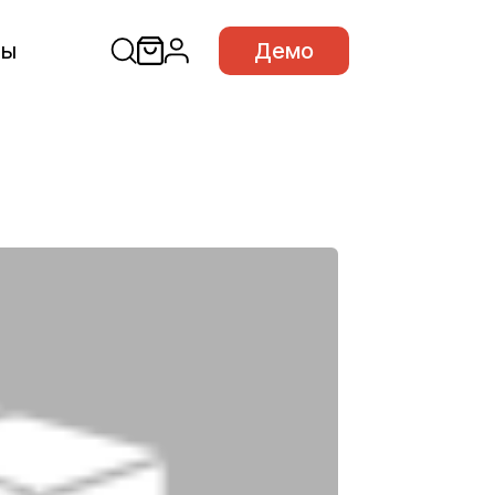
сы
Демо