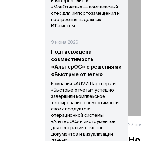
FastReport .NET и
«МоиОтчеты» — комплексный
стек для импортозамещения и
построения надёжных
ИТ‑систем.
9 июня 2026
Подтверждена
совместимость
«АльтерОС» с решениями
«Быстрые отчеты»
Компании «АЛМИ Партнер» и
«Быстрые отчеты» успешно
завершили комплексное
тестирование совместимости
своих продуктов:
операционной системы
«АльтерОС» и инструментов
27 но
для генерации отчетов,
документов и визуализации
Но
данных.