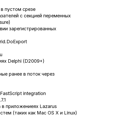
 в пустом срезе
зателей с секцией переменных
sure)
твии зарегистрированных
rid.DoExport
u
иях Delphi (D2009+)
ные ранее в поток через
stScript integration
7.1
 в приложениеях Lazarus
тем (таких как Mac OS X и Linux)