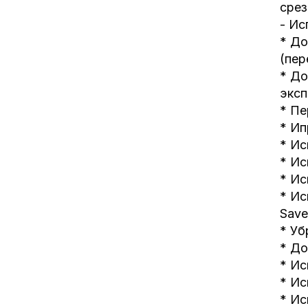
срез
- Ис
* До
(пер
* До
экс
* Пе
* Ип
* Ис
* Ис
* Ис
* Ис
Save
* Уб
* До
* Ис
* Ис
* Ис