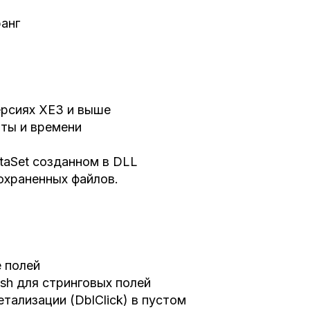
анг
версиях XE3 и выше
аты и времени
taSet созданном в DLL
охраненных файлов.
 полей
ash для стринговых полей
етализации (DblClick) в пустом