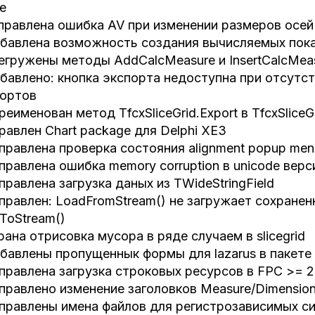
е
правлена ошибка AV при изменении размеров осей
бавлена возможность создания вычисляемых пока
егружены методы AddCalcMeasure и InsertCalcMea
бавлено: кнопка экспорта недоступна при отсутс
портов
реименован метод TfcxSliceGrid.Export в TfcxSliceG
равлен Chart package для Delphi XE3
правлена проверка состояния alignment popup men
правлена ошибка memory corruption в unicode верс
правлена загрузка даных из TWideStringField
правлен: LoadFromStream() не загружает сохранен
ToStream()
рана отрисовка мусора в ряде случаем в slicegrid
бавлены пропущеннык формы для lazarus в пакете Fa
правлена загрузка строковых ресурсов в FPC >= 2.
правлено изменение заголовков Measure/Dimension
правлены имена файлов для регистрозависимых сис