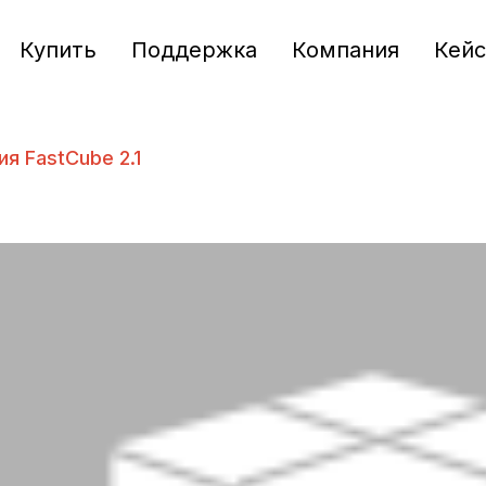
Купить
Поддержка
Компания
Кей
я FastCube 2.1