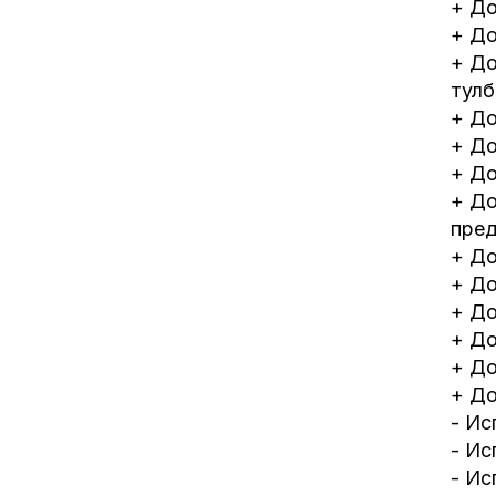
+ До
+ До
+ До
тулб
+ До
+ До
+ До
+ До
пред
+ До
+ До
+ До
+ До
+ До
+ До
- Ис
- Ис
- Ис