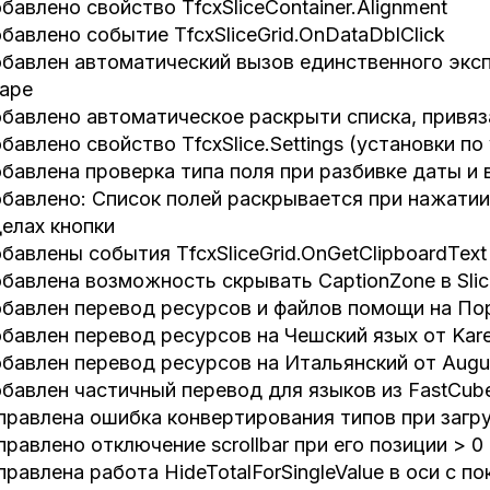
бавлено свойство TfcxSliceContainer.Alignment
бавлено событие TfcxSliceGrid.OnDataDblClick
бавлен автоматический вызов единственного эксп
аре
бавлено автоматическое раскрыти списка, привяза
бавлено свойство TfcxSlice.Settings (установки п
бавлена проверка типа поля при разбивке даты и
бавлено: Список полей раскрывается при нажатии
елах кнопки
бавлены события TfcxSliceGrid.OnGetClipboardText
бавлена возможность скрывать CaptionZone в Slice
бавлен перевод ресурсов и файлов помощи на По
бавлен перевод ресурсов на Чешский язых от Kare
бавлен перевод ресурсов на Итальянский от August
бавлен частичный перевод для языков из FastCube
правлена ошибка конвертирования типов при загр
правлено отключение scrollbar при его позиции > 0
правлена работа HideTotalForSingleValue в оси с п