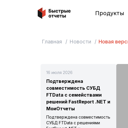
Быстрые отчеты
Продукты
Главная
/
Новости
/
Новая верси
16 июля 2026
Подтверждена
совместимость СУБД
FTData с семействами
решений FastReport .NET и
МоиОтчеты
Подтверждена совместимость
СУБД FTData с решениями