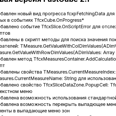
бавлен новый вид прогресса fcxpFetchingData для
ых в событиях TfcxCube.OnProgress*
бавлено событие TfcxSlice.OnScriptError для отс
птов
бавлены в скрипт методы для поиска значения по
зателей: TMeasure.GetValueWithColDimValues(ADimValu
sure.GetValueWithRowDimValues(ADimValues: Array of
бавлен метод TfcxMeasuresContainer.AddCalculatio
пт
бавлены свойства TMeasures.CurrentMeasureIndex: 
sures.CurrentMeasureName: String для использован
бавлено свойство TfcxSliceDataZone.PopupCell: Tf
текстном меню
бавлена возможность использования стандартной 
бавлена возможность перекрыть выпадющее меню
менты в выпадающие меню зон