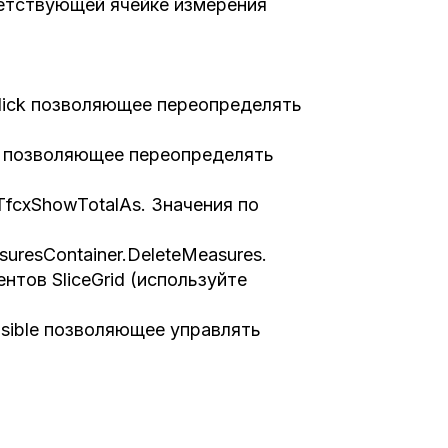
етствующей ячейке измерения
lick позволяющее переопределять
ck позволяющее переопределять
TfcxShowTotalAs. Значения по
uresContainer.DeleteMeasures.
тов SliceGrid (используйте
isible позволяющее управлять