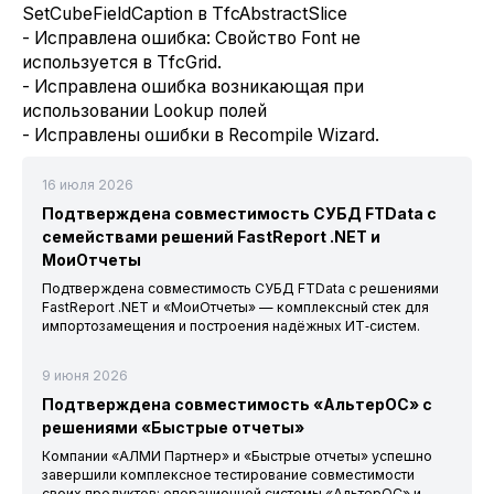
SetCubeFieldCaption в TfcAbstractSlice
- Исправлена ошибка: Свойство Font не
используется в TfcGrid.
- Исправлена ошибка возникающая при
использовании Lookup полей
- Исправлены ошибки в Recompile Wizard.
16 июля 2026
Подтверждена совместимость СУБД FTData с
семействами решений FastReport .NET и
МоиОтчеты
Подтверждена совместимость СУБД FTData с решениями
FastReport .NET и «МоиОтчеты» — комплексный стек для
импортозамещения и построения надёжных ИТ‑систем.
9 июня 2026
Подтверждена совместимость «АльтерОС» с
решениями «Быстрые отчеты»
Компании «АЛМИ Партнер» и «Быстрые отчеты» успешно
завершили комплексное тестирование совместимости
своих продуктов: операционной системы «АльтерОС» и