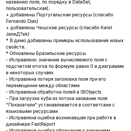
названию поля, по порядку в DataSet,
пользовательская).
+ добавлены Португальские ресурсы (спасибо
Fernando Dias)
+ добавлены Чешские ресурсы (спасибо Karel
JaneД?ek)
* В демо добавлены примеры использования новых
свойств.
* Обновлены Бразильские ресурсы
- Исправлено: значение вычисляемого поля с
подсчетом итогов по формуле равно 0 в диаграмме
в некоторых случаях
- Исправлена потеря заголовка поля при его
перемещении между областями
- Исправлена обработка полей в IBObjects
- При загрузке куба из потока название поля
"Показатели" устанавливается в соответсвии с
языковыми ресурсами
- Исправлена ошибка возникавшая при работе в
дизайнере FastReport
- Исправлена ошибка обращения к значениям