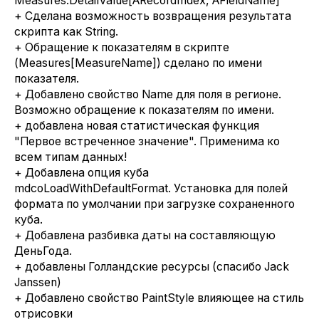
Measures.DetailValue[ARecordIndex, AFieldName]
+ Сделана возможность возвращения результата
скрипта как String.
+ Обращение к показателям в скрипте
(Measures[MeasureName]) сделано по имени
показателя.
+ Добавлено свойство Name для поля в регионе.
Возможно обращение к показателям по имени.
+ добавлена новая статистическая функция
"Первое встреченное значение". Применима ко
всем типам данных!
+ Добавлена опция куба
mdcoLoadWithDefaultFormat. Установка для полей
формата по умолчании при загрузке сохраненного
куба.
+ Добавлена разбивка даты на составляющую
ДеньГода.
+ добавлены Голландские ресурсы (спасибо Jack
Janssen)
+ Добавлено свойство PaintStyle влияющее на стиль
отрисовки