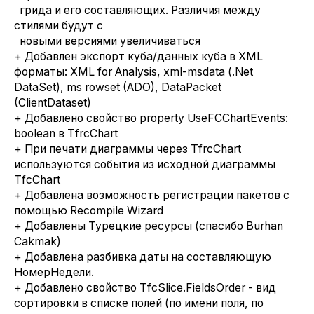
грида и его составляющих. Различия между
стилями будут с
новыми версиями увеличиваться
+ Добавлен экспорт куба/данных куба в XML
форматы: XML for Analysis, xml-msdata (.Net
DataSet), ms rowset (ADO), DataPacket
(ClientDataset)
+ Добавлено свойство property UseFCChartEvents:
boolean в TfrcChart
+ При печати диаграммы через TfrcChart
используются события из исходной диаграммы
TfcChart
+ Добавлена возможность регистрации пакетов с
помощью Recompile Wizard
+ Добавлены Турецкие ресурсы (спасибо Burhan
Cakmak)
+ Добавлена разбивка даты на составляющую
НомерНедели.
+ Добавлено свойство TfcSlice.FieldsOrder - вид
сортировки в списке полей (по имени поля, по