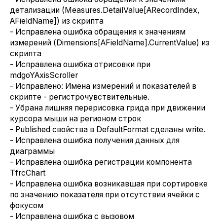
детализации (Measures.DetailValue[ARecordIndex,
AFieldName]) из скрипта
- Исправлена ошибка обращения к значениям
измерений (Dimensions[AFieldName].CurrentValue) из
скрипта
- Исправлена ошибка отрисовки при
mdgoYAxisScroller
- Исправлено: Имена измерений и показателей в
скрипте - регистрочувствительные.
- Убрана лишняя перерисовка грида при движении
курсора мыши на регионом строк
- Published свойства в DefaultFormat сделаны write.
- Исправлена ошибка получения данных для
диаграммы
- Исправлена ошибка регистрации компонента
TfrcChart
- Исправлена ошибка возникавшая при сортировке
по значению показателя при отсутствии ячейки с
фокусом
- Исправлена ошибка с вызовом