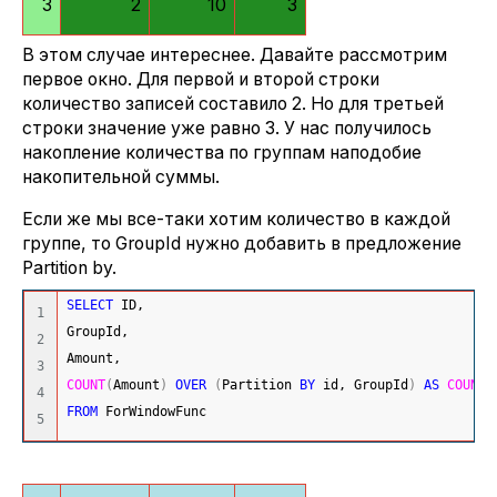
3
2
10
3
В этом случае интереснее. Давайте рассмотрим
первое окно. Для первой и второй строки
количество записей составило 2. Но для третьей
строки значение уже равно 3. У нас получилось
накопление количества по группам наподобие
накопительной суммы.
Если же мы все-таки хотим количество в каждой
группе, то GroupId нужно добавить в предложение
Partition by.
SELECT
 ID,
1

GroupId,
2

Amount,
3

COUNT
(
Amount
)
OVER
(
Partition 
BY
 id, GroupId
)
AS
COUNT
4

FROM
 ForWindowFunc