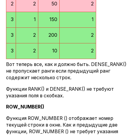
2
2
50
2
3
1
150
1
3
2
200
2
3
2
10
2
Вот теперь все, как и должно быть. DENSE_RANK()
не пропускает ранги если предыдущий ранг
содержит несколько строк.
Функции RANK() и DENSE_RANK() не требуют
указания поля в скобках.
ROW
_
NUMBER
()
Функция ROW_NUMBER () отображает номер
текущей строки в окне. Как и предыдущие две
функции, ROW_NUMBER () не требует указания