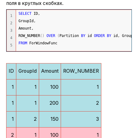
поля в круглых скобках.
SELECT
 ID,
1

GroupId,
2

Amount,
3

ROW_NUMBER
(
)
OVER
(
Partition 
BY
 id 
ORDER
BY
 id, GroupId
4

FROM
 ForWindowFunc
ID
GroupId
Amount
ROW_NUMBER
1
1
100
1
1
1
200
2
1
2
150
3
2
1
100
1