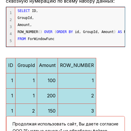
сквозную нумерацию по всему набору данных:
SELECT
 ID,
1

GroupId,
2

Amount,
3

ROW_NUMBER
(
)
OVER
(
ORDER
BY
 id, GroupId, Amount
)
AS
 ROW
4

FROM
 ForWindowFunc
ID
GroupId
Amount
ROW_NUMBER
1
1
100
1
1
1
200
2
1
2
150
3
Продолжая использовать сайт, Вы даете согласие
2
1
100
4
ООО "Быстрые отчеты" на обработку файлов