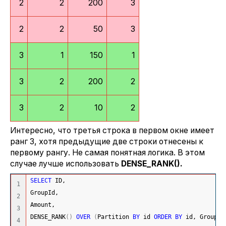
2
2
200
3
2
2
50
3
3
1
150
1
3
2
200
2
3
2
10
2
Интересно, что третья строка в первом окне имеет
ранг 3, хотя предыдущие две строки отнесены к
первому рангу. Не самая понятная логика. В этом
случае лучше использовать
DENSE_RANK().
SELECT
 ID,
1

GroupId,
2

Amount,
3

DENSE_RANK
(
)
OVER
(
Partition 
BY
 id 
ORDER
BY
 id, GroupId
4
