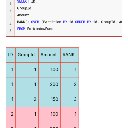
SELECT
 ID,
1

GroupId,
2

Amount,
3

RANK
(
)
OVER
(
Partition 
BY
 id 
ORDER
BY
 id, GroupId, Amou
4

FROM
 ForWindowFunc
ID
GroupId
Amount
RANK
1
1
100
1
1
1
200
2
1
2
150
3
2
1
100
1