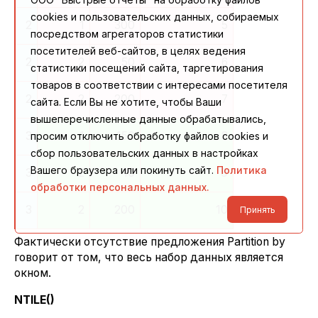
cookies и пользовательских данных, собираемых
2
1
300
5
посредством агрегаторов статистики
посетителей веб-сайтов, в целях ведения
2
2
50
6
статистики посещений сайта, таргетирования
товаров в соответствии с интересами посетителя
2
2
200
7
сайта. Если Вы не хотите, чтобы Ваши
вышеперечисленные данные обрабатывались,
3
1
150
8
просим отключить обработку файлов cookies и
сбор пользовательских данных в настройках
Вашего браузера или покинуть сайт.
Политика
3
2
10
9
обработки персональных данных.
3
2
200
10
Принять
Фактически отсутствие предложения Partition by
говорит от том, что весь набор данных является
окном.
NTILE()