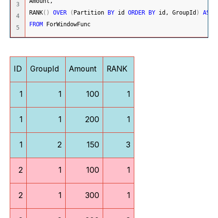
Amount,
3

RANK
(
)
OVER
(
Partition 
BY
 id 
ORDER
BY
 id, GroupId
)
AS
 R
4

FROM
 ForWindowFunc
ID
GroupId
Amount
RANK
1
1
100
1
1
1
200
1
1
2
150
3
2
1
100
1
2
1
300
1