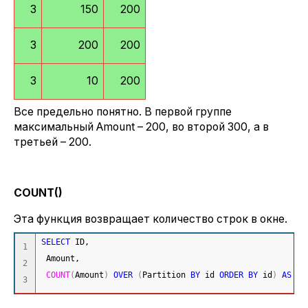
3
150
200
3
200
200
3
10
200
Все предельно понятно. В первой группе
максимальный Amount – 200, во второй 300, а в
третьей – 200.
COUNT()
Эта функция возвращает количество строк в окне.
SELECT
 ID,
1

 Amount,
2

COUNT
(
Amount
)
OVER
(
Partition 
BY
 id 
ORDER
BY
 id
)
AS
CO