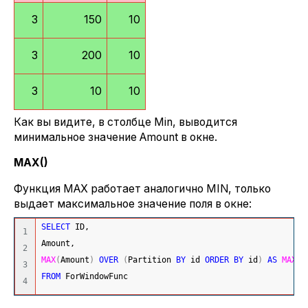
3
150
10
3
200
10
3
10
10
Как вы видите, в столбце Min, выводится
минимальное значение Amount в окне.
MAX
()
Функция MAX работает аналогично MIN, только
выдает максимальное значение поля в окне:
SELECT
 ID,
1

Amount,
2

MAX
(
Amount
)
OVER
(
Partition 
BY
 id 
ORDER
BY
 id
)
AS
MAX
3

FROM
 ForWindowFunc