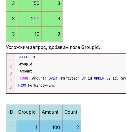
3
150
3
3
200
3
3
10
3
Усложним запрос, добавим поле GroupId.
SELECT
 ID,
1

GroupId,
2

 Amount,
3

COUNT
(
Amount
)
OVER
(
Partition 
BY
 id 
ORDER
BY
 id, Group
4

FROM
 ForWindowFunc
ID
GroupId
Amount
Count
1
1
100
2