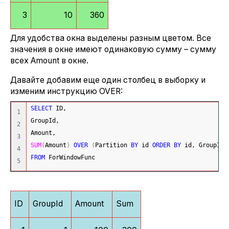
3
10
360
Для удобства окна выделены разным цветом. Все
значения в окне имеют одинаковую сумму – сумму
всех Amount в окне.
Давайте добавим еще один столбец в выборку и
изменим инструкцию OVER:
SELECT
 ID,
1

GroupId,
2

Amount,
3

SUM
(
Amount
)
OVER
(
Partition 
BY
 id 
ORDER
BY
 id, GroupId
)
4

FROM
 ForWindowFunc
ID
GroupId
Amount
Sum