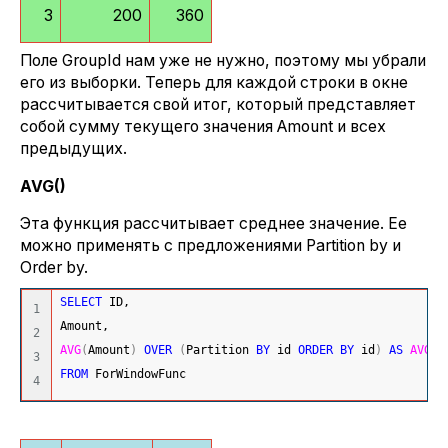
3
200
360
Поле GroupId нам уже не нужно, поэтому мы убрали
его из выборки. Теперь для каждой строки в окне
рассчитывается свой итог, который представляет
собой сумму текущего значения Amount и всех
предыдущих.
AVG()
Эта функция рассчитывает среднее значение. Ее
можно применять с предложениями Partition by и
Order by.
SELECT
 ID,
1

Amount,
2

AVG
(
Amount
)
OVER
(
Partition 
BY
 id 
ORDER
BY
 id
)
AS
AVG
3

FROM
 ForWindowFunc