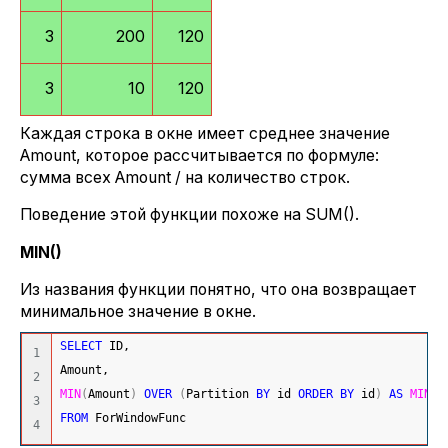
3
200
120
3
10
120
Каждая строка в окне имеет среднее значение
Amount, которое рассчитывается по формуле:
сумма всех Amount / на количество строк.
Поведение этой функции похоже на SUM().
MIN
()
Из названия функции понятно, что она возвращает
минимальное значение в окне.
SELECT
 ID,
1

Amount,
2

MIN
(
Amount
)
OVER
(
Partition 
BY
 id 
ORDER
BY
 id
)
AS
MIN
3

FROM
 ForWindowFunc