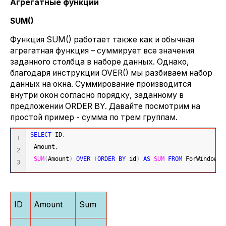
Агрегатные функции
SUM()
Функция SUM() работает также как и обычная
агрегатная функция – суммирует все значения
заданного столбца в наборе данных. Однако,
благодаря инструкции OVER() мы разбиваем набор
данных на окна. Суммирование производится
внутри окон согласно порядку, заданному в
предложении ORDER BY. Давайте посмотрим на
простой пример - сумма по трем группам.
SELECT
 ID,
1

 Amount,
2

SUM
(
Amount
)
OVER
(
ORDER
BY
 id
)
AS
SUM
FROM
 ForWindowFu
ID
Amount
Sum