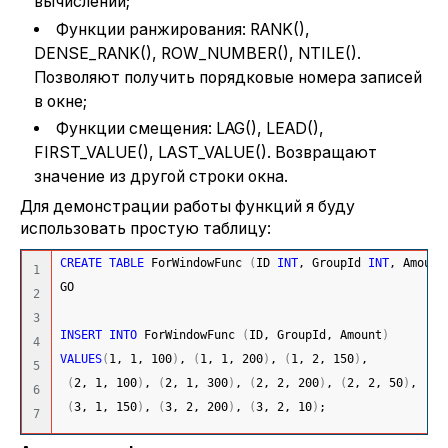
вычислений;
Функции ранжирования: RANK(),
DENSE_RANK(), ROW_NUMBER(), NTILE().
Позволяют получить порядковые номера записей
в окне;
Функции смещения: LAG(), LEAD(),
FIRST_VALUE(), LAST_VALUE(). Возвращают
значение из другой строки окна.
Для демонстрации работы функций я буду
использовать простую таблицу:
CREATE
TABLE
 ForWindowFunc 
(
ID 
INT
, GroupId 
INT
, Amount
1

GO
2

3

INSERT
INTO
 ForWindowFunc 
(
ID, GroupId, Amount
)
4

VALUES
(
1
, 
1
, 
100
)
, 
(
1
, 
1
, 
200
)
, 
(
1
, 
2
, 
150
)
,
5

(
2
, 
1
, 
100
)
, 
(
2
, 
1
, 
300
)
, 
(
2
, 
2
, 
200
)
, 
(
2
, 
2
, 
50
)
,
6

(
3
, 
1
, 
150
)
, 
(
3
, 
2
, 
200
)
, 
(
3
, 
2
, 
10
)
;