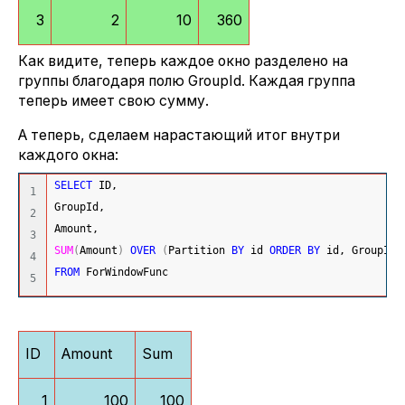
3
2
10
360
Как видите, теперь каждое окно разделено на
группы благодаря полю GroupId. Каждая группа
теперь имеет свою сумму.
А теперь, сделаем нарастающий итог внутри
каждого окна:
SELECT
 ID,
1

GroupId,
2

Amount,
3

SUM
(
Amount
)
OVER
(
Partition 
BY
 id 
ORDER
BY
 id, GroupId,
4

FROM
 ForWindowFunc
ID
Amount
Sum
1
100
100