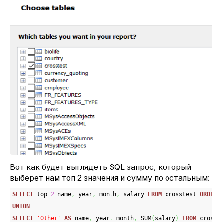
Вот как будет выглядеть SQL запрос, который
выберет нам топ 2 значения и сумму по остальным:
SELECT
 top 
2
 name
,
 year
,
 month
,
 salary 
FROM
 crosstest 
ORDER
UNION
SELECT
'Other'
AS
 name
,
 year
,
 month
,
 SUM
(
salary
)
FROM
 crosst