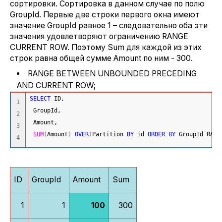
сортировки. Сортировка в данном случае по полю
GroupId. Первые две строки первого окна имеют
значение GroupId равное 1 – следовательно оба эти
значения удовлетворяют ограничению RANGE
CURRENT ROW. Поэтому Sum для каждой из этих
строк равна общей сумме Amount по ним - 300.
RANGE BETWEEN UNBOUNDED PRECEDING
AND CURRENT ROW;
SELECT
 ID,
1

 GroupId,
2

 Amount,
3

SUM
(
Amount
)
OVER
(
Partition 
BY
 id 
ORDER
BY
 GroupId RANG
ID
GroupId
Amount
Sum
1
1
100
300