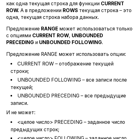
как одна текущая строка для функции
CURRENT
ROW.
А в предложении
ROWS
текущая строка – это
одна, текущая строка набора данных.
Предложение
RANGE
может использоваться только
с опциями
CURRENT
ROW
,
UNBOUNDED
PRECEDING
и
UNBOUNDED
FOLLOWING
.
Предложение RANGE может использовать опции:
CURRENT ROW – отображение текущей
строки;
UNBOUNDED FOLLOWING – все записи после
текущей;
UNBOUNDED PRECEDING – все предыдущие
записи.
И не может:
<целое число> PRECEDING – заданное число
предыдущих строк;
<целое число> FOLLOWING – заданное число