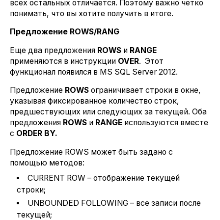
всех остальных отличается. Поэтому важно четко
понимать, что вы хотите получить в итоге.
Предложение
ROWS/
RANG
Еще два предложения
ROWS
и
RANGE
применяются в инструкции
OVER
. Этот
функционал появился в MS SQL Server 2012.
Предложение
ROWS
ограничивает строки в окне,
указывая фиксированное количество строк,
предшествующих или следующих за текущей. Оба
предложения
ROWS
и
RANGE
используются вместе
с
ORDER
BY.
Предложение ROWS может быть задано с
помощью методов:
CURRENT ROW – отображение текущей
строки;
UNBOUNDED FOLLOWING – все записи после
текущей;