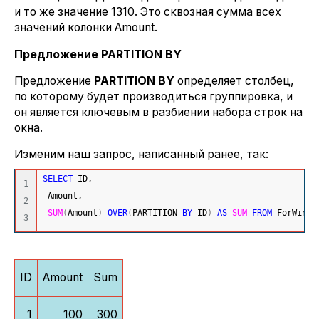
и то же значение 1310. Это сквозная сумма всех
значений колонки Amount.
Предложение
PARTITION
BY
Предложение
PARTITION
BY
определяет столбец,
по которому будет производиться группировка, и
он является ключевым в разбиении набора строк на
окна.
Изменим наш запрос, написанный ранее, так:
SELECT
 ID, 
1

 Amount, 
2

SUM
(
Amount
)
OVER
(
PARTITION 
BY
 ID
)
AS
SUM
FROM
 ForWindo
ID
Amount
Sum
1
100
300