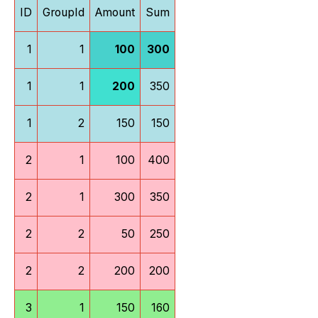
ID
GroupId
Amount
Sum
1
1
100
300
1
1
200
350
1
2
150
150
2
1
100
400
2
1
300
350
2
2
50
250
2
2
200
200
3
1
150
160