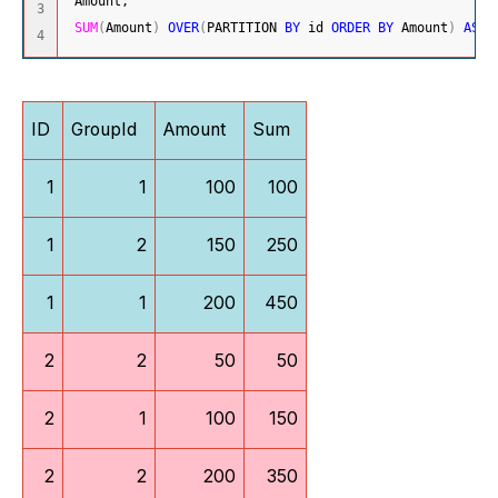
 Amount,
3

SUM
(
Amount
)
OVER
(
PARTITION 
BY
 id 
ORDER
BY
 Amount
)
AS
S
ID
GroupId
Amount
Sum
1
1
100
100
1
2
150
250
1
1
200
450
2
2
50
50
2
1
100
150
2
2
200
350