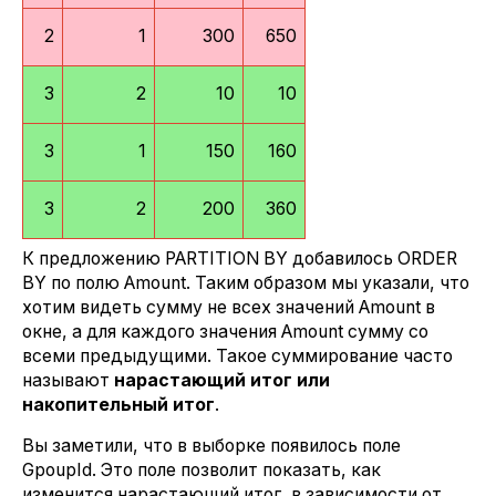
2
1
300
650
3
2
10
10
3
1
150
160
3
2
200
360
К предложению PARTITION BY добавилось ORDER
BY по полю Amount. Таким образом мы указали, что
хотим видеть сумму не всех значений Amount в
окне, а для каждого значения Amount сумму со
всеми предыдущими. Такое суммирование часто
называют
нарастающий итог или
накопительный итог
.
Вы заметили, что в выборке появилось поле
GpoupId. Это поле позволит показать, как
изменится нарастающий итог, в зависимости от