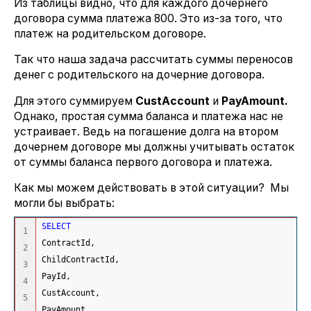
Из таблицы видно, что для каждого дочернего
договора сумма платежа 800. Это из-за того, что
платеж на родительском договоре.
Так что наша задача рассчитать суммы переносов
денег с родительского на дочерние договора.
Для этого суммируем
CustAccount
и
PayAmount.
Однако, простая сумма баланса и платежа нас не
устраивает. Ведь на погашение долга на втором
дочернем договоре мы должны учитывать остаток
от суммы баланса первого договора и платежа.
Как мы можем действовать в этой ситуации? Мы
могли бы выбрать:
SELECT
1

ContractId,
2

ChildContractId,
3

PayId,
4

CustAccount,
5

PayAmount,