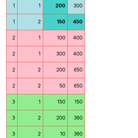
1
1
200
300
1
2
150
450
2
1
100
400
2
1
300
400
2
2
200
650
2
2
50
650
3
1
150
150
3
2
200
360
3
2
10
360