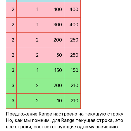
2
1
100
400
2
1
300
400
2
2
200
250
2
2
50
250
3
1
150
150
3
2
200
210
3
2
10
210
Предложение Range настроено на текущую строку.
Но, как мы помним, для Range текущая строка, это
все строки, соответствующие одному значению