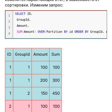
сортировки. Изменим запрос:
SELECT
 ID, 
1

 GroupId, 
2

 Amount, 
3

SUM
(
Amount
)
OVER
(
Partition 
BY
 id 
ORDER
BY
 GroupId, Amo
ID
GroupId
Amount
Sum
1
1
100
100
1
1
200
300
1
2
150
450
2
1
100
100