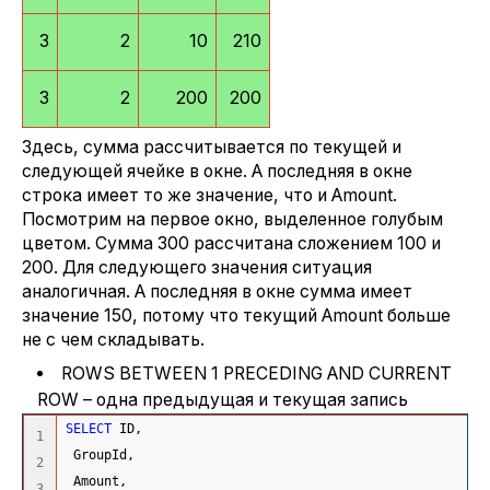
3
2
10
210
3
2
200
200
Здесь, сумма рассчитывается по текущей и
следующей ячейке в окне. А последняя в окне
строка имеет то же значение, что и Amount.
Посмотрим на первое окно, выделенное голубым
цветом. Сумма 300 рассчитана сложением 100 и
200. Для следующего значения ситуация
аналогичная. А последняя в окне сумма имеет
значение 150, потому что текущий Amount больше
не с чем складывать.
ROWS BETWEEN 1 PRECEDING AND CURRENT
ROW – одна предыдущая и текущая запись
SELECT
 ID, 
1

 GroupId, 
2

 Amount, 
3
