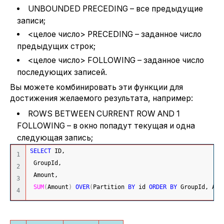
UNBOUNDED PRECEDING – все предыдущие
записи;
<целое число> PRECEDING – заданное число
предыдущих строк;
<целое число> FOLLOWING – заданное число
последующих записей.
Вы можете комбинировать эти функции для
достижения желаемого результата, например:
ROWS BETWEEN CURRENT ROW AND 1
FOLLOWING – в окно попадут текущая и одна
следующая запись;
SELECT
 ID, 
1

 GroupId, 
2

 Amount, 
3

SUM
(
Amount
)
OVER
(
Partition 
BY
 id 
ORDER
BY
 GroupId, Amo