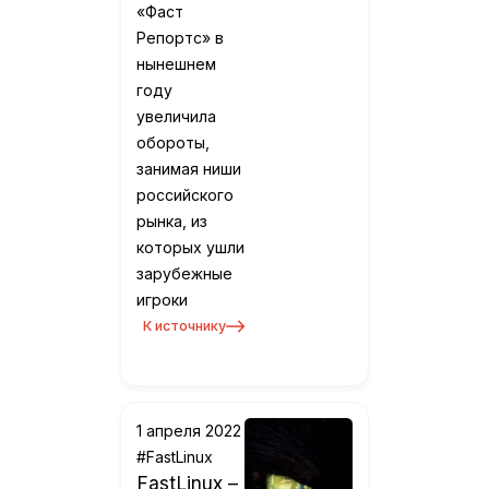
«Фаст
Репортс» в
нынешнем
году
увеличила
обороты,
занимая ниши
российского
рынка, из
которых ушли
зарубежные
игроки
К источнику
1 апреля 2022
#FastLinux
FastLinux –