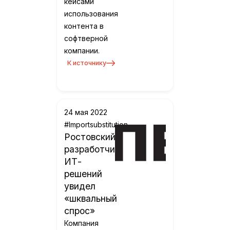
кейсами
использования
контента в
софтверной
компании.
К источнику
24 мая 2022
#Importsubstitution
Ростовский
разработчик
ИТ-
решений
увидел
«шквальный
спрос»
Компания