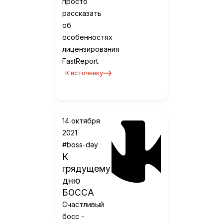
просто
рассказать
об
особенностях
лицензирования
FastReport.
К источнику
14 октября
2021
#boss-day
К
грядущему
дню
БОССА
Счастливый
босс -