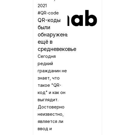
2021
#QR-code
QR-коды
были
обнаружены
ещё в
средневековье
Сегодня
редкий
гражданин не
знает, что
такое "QR-
код" и как он
выглядит.
Достоверно
неизвестно,
является ли
ввод и