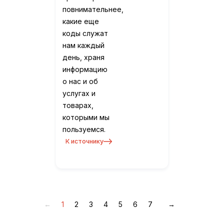
повнимательнее,
какие еще
коды служат
нам каждый
день, храня
информацию
о нас и об
услугах и
товарах,
которыми мы
пользуемся.
К источнику
←
1
2
3
4
5
6
7
→