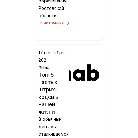
образования
Ростовской
области.
К источнику
17 сентября
2021
#Habr
Топ-5
частых
штрих-
кодов в
нашей
жизни
В обычный
день мы
сталкиваемся