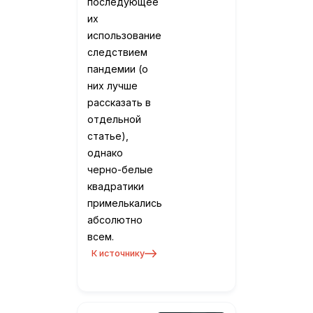
последующее
их
использование
следствием
пандемии (о
них лучше
рассказать в
отдельной
статье),
однако
черно-белые
квадратики
примелькались
абсолютно
всем.
К источнику