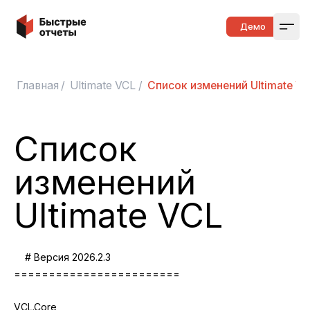
Быстрые отчеты
Демо
Open
Главная
/
Ultimate VCL
/
Список изменений Ultimate V
Список
изменений
Ultimate VCL