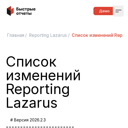
Быстрые отчеты
Демо
Open
Главная
/
Reporting Lazarus
/
Список изменений Report
Список
изменений
Reporting
Lazarus