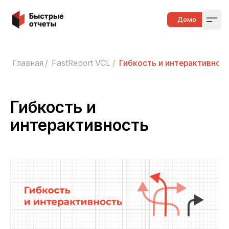
Быстрые отчеты
Демо
Open
Главная
/
FastReport VCL
/
Гибкость и интерактивнос
Гибкость и
интерактивность