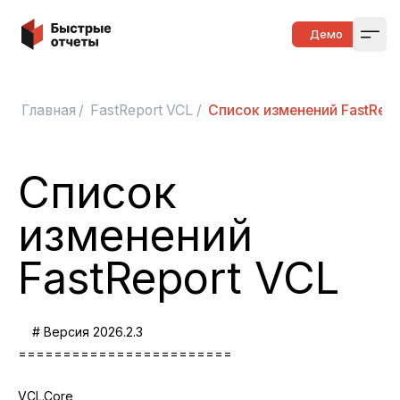
Быстрые отчеты
Демо
Open
Главная
/
FastReport VCL
/
Список изменений FastRepo
Список
изменений
FastReport VCL