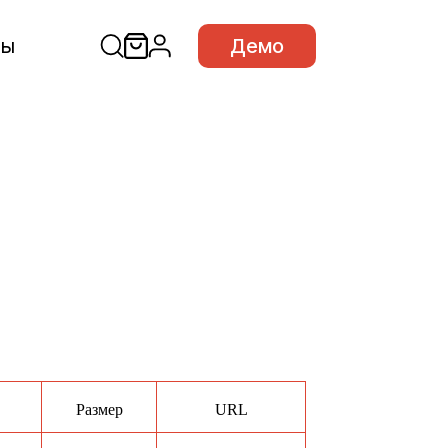
сы
Демо
Размер
URL