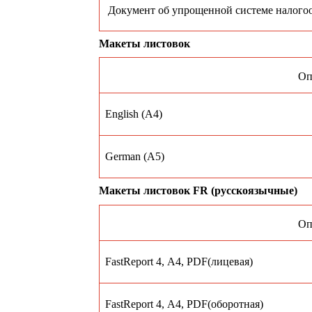
Документ об упрощенной системе налого
Макеты листовок
Оп
English (A4)
German (A5)
Макеты листовок FR (русскоязычные)
Оп
FastReport 4, А4, PDF(лицевая)
FastReport 4, А4, PDF(оборотная)