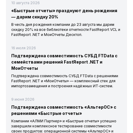
10 августа 2026
«Быстрые отчеты» празднуют день рождения
— дарим скидку 20%
В честь дня рождения компании до 23 августа мы дарим
скидку 20% на все библиотеки отчетности FastReport VCL и
FastReport .NET и МоиОтчеты Десктоп.
16 июля 2026
Подтверждена совместимость СУБД FTData с
семействами решений FastReport .NET и
МоиОтчеты
Подтверждена совместимость СУБД FTData с решениями
FastReport .NET и «МоиОтчеты» — комплексный стек для
импортозамещения и построения надёжных ИТ‑систем.
9 июня 2026
Подтверждена совместимость «АльтерОС» с
решениями «Быстрые отчеты»
Компании «АЛМИ Партнер» и «Быстрые отчеты» успешно
завершили комплексное тестирование совместимости
своих продуктов: операционной системы «АльтерОС» и