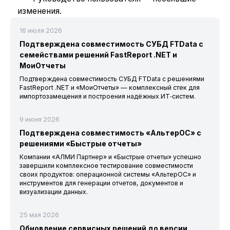
изменения.
16 июля 2026
Подтверждена совместимость СУБД FTData с
семействами решений FastReport .NET и
МоиОтчеты
Подтверждена совместимость СУБД FTData с решениями
FastReport .NET и «МоиОтчеты» — комплексный стек для
импортозамещения и построения надёжных ИТ‑систем.
9 июня 2026
Подтверждена совместимость «АльтерОС» с
решениями «Быстрые отчеты»
Компании «АЛМИ Партнер» и «Быстрые отчеты» успешно
завершили комплексное тестирование совместимости
своих продуктов: операционной системы «АльтерОС» и
инструментов для генерации отчетов, документов и
визуализации данных.
25 мая 2026
Обновление сервисных решений до версии