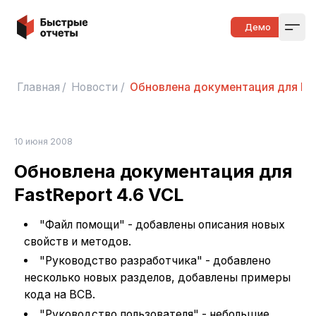
Быстрые отчеты
Демо
Open
Главная
/
Новости
/
Обновлена документация для Fas
10 июня 2008
Обновлена документация для
FastReport 4.6 VCL
"Файл помощи" - добавлены описания новых
свойств и методов.
"Руководство разработчика" - добавлено
несколько новых разделов, добавлены примеры
кода на BCB.
"Руководство пользователя" - небольшие