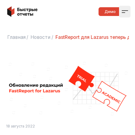
Быстрые отчеты
Демо
Open
Главная
/
Новости
/
FastReport для Lazarus теперь дос
18 августа 2022