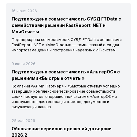
16 июля 2026
Подтверждена совместимость СУБД FTData с
семействами решений FastReport .NET и
МоиОтчеты
Подтверждена совместимость СУБД FTData с решениями
FastReport .NET и «МоиОтчеты» — комплексный стек для
импортозамещения и построения надёжных ИТ‑систем.
9 июня 2026
Подтверждена совместимость «АльтерОС» с
решениями «Быстрые отчеты»
Компании «АЛМИ Партнер» и «Быстрые отчеты» успешно
завершили комплексное тестирование совместимости
своих продуктов: операционной системы «АльтерОС» и
инструментов для генерации отчетов, документов и
визуализации данных.
25 мая 2026
Обновление сервисных решений до версии
2026.2