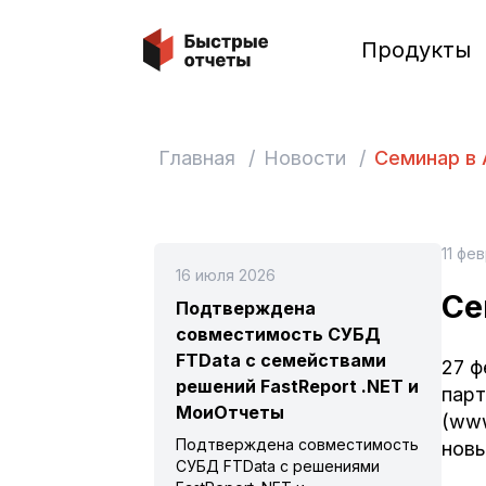
Быстрые отчеты
Продукты
Главная
/
Новости
/
Семинар в 
11 фе
16 июля 2026
Се
Подтверждена
совместимость СУБД
FTData с семействами
27 ф
решений FastReport .NET и
парт
МоиОтчеты
(www
Подтверждена совместимость
новы
СУБД FTData с решениями