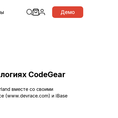
сы
Демо
ологиях CodeGear
rland вместе со своими
ce (www.devrace.com) и iBase