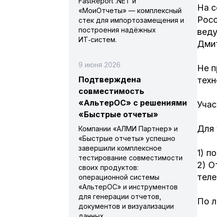
FastReport .NET и
На с
«МоиОтчеты» — комплексный
Росс
стек для импортозамещения и
построения надёжных
веду
ИТ‑систем.
Дмит
9 июня 2026
Не п
Подтверждена
техн
совместимость
«АльтерОС» с решениями
Учас
«Быстрые отчеты»
Для 
Компании «АЛМИ Партнер» и
«Быстрые отчеты» успешно
завершили комплексное
1) п
тестирование совместимости
2) О
своих продуктов:
теле
операционной системы
«АльтерОС» и инструментов
для генерации отчетов,
По л
документов и визуализации
данных.