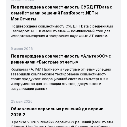
Подтверждена совместимость СУБД FTData с
семействами решений FastReport .NET и
МоиОтчеты
Подтверждена совместимость СУБД FTData с решениями
FastReport .NET и «МоиОтчеты» — комплексный стек для
импортозамещения и построения надёжных ИТ‑систем.
9 июня 2026
Подтверждена совместимость «АльтерОС» с
решениями «Быстрые отчеты»
Компании «АЛМИ Партнер» и «Быстрые отчеты» успешно
завершили комплексное тестирование совместимости
своих продуктов: операционной системы «АльтерОС» и
инструментов для генерации отчетов, документов и
визуализации данных.
25 мая 2026
Обновление сервисных решений до версии
2026.2
В релизе 2026.2 линейки сервисных решений (МоиОтчеты
Облако, МоиОтчеты Корпоративный Сервер, МоиОтчеты