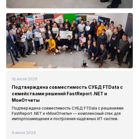
16 июля 2026
Подтверждена совместимость СУБД FTData с
семействами решений FastReport .NET и
МоиОтчеты
Подтверждена совместимость СУБД FTData с решениями
FastReport .NET и «МоиОтчеты» — комплексный стек для
импортозамещения и построения надёжных ИТ‑систем.
9 июня 2026