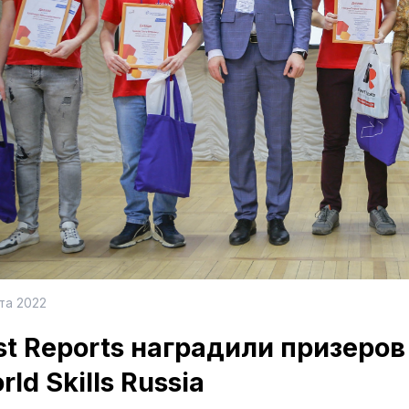
та 2022
st Reports наградили призеро
rld Skills Russia