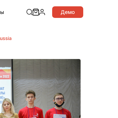
сы
Демо
ussia