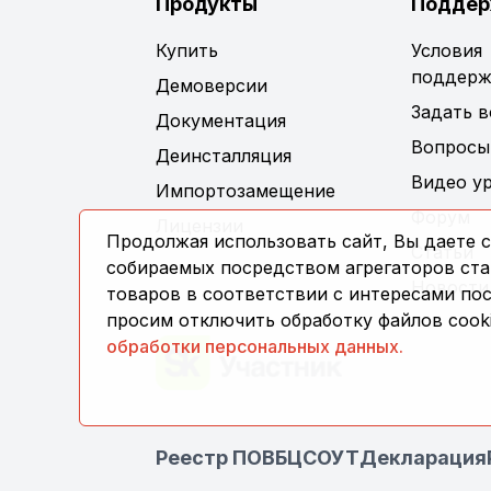
Продукты
Поддер
Купить
Условия
поддерж
Демоверсии
Задать 
Документация
Вопросы
Деинсталляция
Видео у
Импортозамещение
Форум
Лицензии
Продолжая использовать сайт, Вы даете с
Статьи
собираемых посредством агрегаторов стат
Новости
товаров в соответствии с интересами по
просим отключить обработку файлов cooki
обработки персональных данных.
Реестр ПО
ВБЦ
СОУТ
Декларация