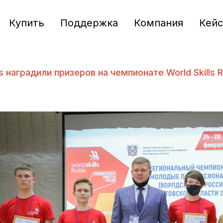
Купить
Поддержка
Компания
Кей
s наградили призеров на чемпионате World Skills R