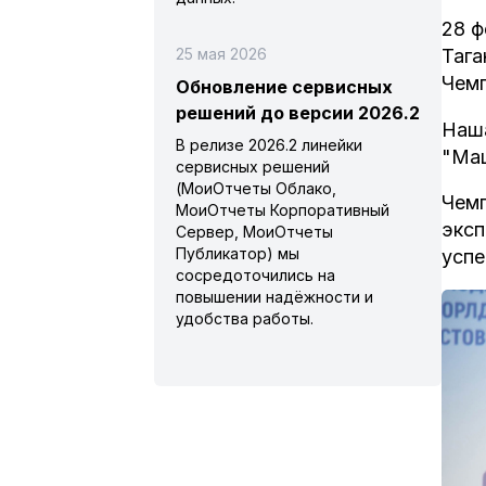
28 ф
25 мая 2026
Тага
Чем
Обновление сервисных
решений до версии 2026.2
Наша
В релизе 2026.2 линейки
"Маш
сервисных решений
(МоиОтчеты Облако,
Чемп
МоиОтчеты Корпоративный
эксп
Сервер, МоиОтчеты
Публикатор) мы
успе
сосредоточились на
повышении надёжности и
удобства работы.