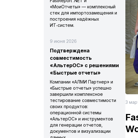
FastReport .NET и
«МоиОтчеты» — комплексный
стек для импортозамещения и
построения надёжных
ИТ‑систем.
9 июня 2026
Подтверждена
совместимость
«АльтерОС» с решениями
«Быстрые отчеты»
Компании «АЛМИ Партнер» и
«Быстрые отчеты» успешно
завершили комплексное
тестирование совместимости
3 мар
своих продуктов:
операционной системы
Fa
«АльтерОС» и инструментов
для генерации отчетов,
Wo
документов и визуализации
данных.