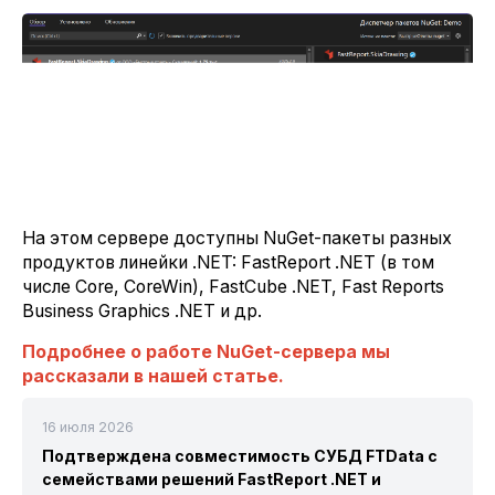
На этом сервере доступны NuGet-пакеты разных
продуктов линейки .NET: FastReport .NET (в том
числе Core, CoreWin), FastCube .NET, Fast Reports
Business Graphics .NET и др.
Подробнее о работе NuGet-сервера мы
рассказали в нашей статье.
16 июля 2026
Подтверждена совместимость СУБД FTData с
семействами решений FastReport .NET и