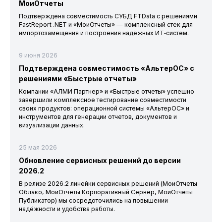
МоиОтчеты
Подтверждена совместимость СУБД FTData с решениями
FastReport .NET и «МоиОтчеты» — комплексный стек для
импортозамещения и построения надёжных ИТ‑систем.
9 июня 2026
Подтверждена совместимость «АльтерОС» с
решениями «Быстрые отчеты»
Компании «АЛМИ Партнер» и «Быстрые отчеты» успешно
завершили комплексное тестирование совместимости
своих продуктов: операционной системы «АльтерОС» и
инструментов для генерации отчетов, документов и
визуализации данных.
25 мая 2026
Обновление сервисных решений до версии
2026.2
В релизе 2026.2 линейки сервисных решений (МоиОтчеты
Облако, МоиОтчеты Корпоративный Сервер, МоиОтчеты
Публикатор) мы сосредоточились на повышении
надёжности и удобства работы.