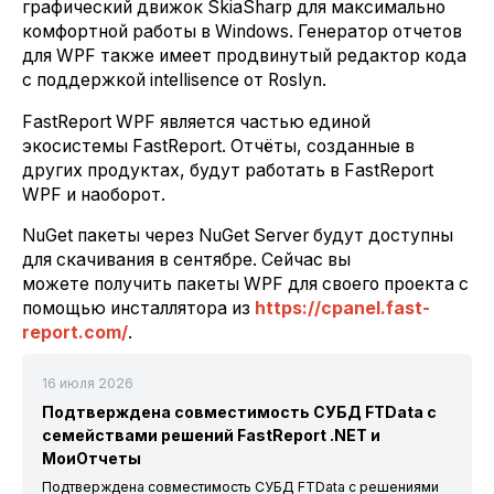
графический движок SkiaSharp для максимально
комфортной работы в Windows. Генератор отчетов
для WPF также имеет продвинутый редактор кода
с поддержкой intellisence от Roslyn.
FastReport WPF является частью единой
экосистемы FastReport. Отчёты, созданные в
других продуктах, будут работать в FastReport
WPF и наоборот.
NuGet пакеты через NuGet Server будут доступны
для скачивания в сентябре. Сейчас вы
можете получить пакеты WPF для своего проекта с
помощью инсталлятора из
https://cpanel.fast-
report.com/
.
16 июля 2026
Подтверждена совместимость СУБД FTData с
семействами решений FastReport .NET и
МоиОтчеты
Подтверждена совместимость СУБД FTData с решениями