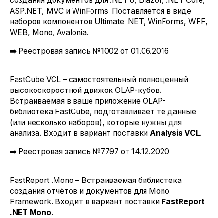
создания документов для .NET 8, Blazor, .NET Core,
ASP.NET, MVC и WinForms. Поставляется в виде
наборов компонентов
Ultimate .NET
,
WinForms
,
WPF
,
WEB
,
Mono
,
Avalonia
.
➡️ Реестровая запись №1002 от 01.06.2016
FastCube VCL – самостоятельный полноценный
высокоскоростной движок OLAP-кубов.
Встраиваемая в ваше приложение OLAP-
библиотека FastCube, подготавливает те данные
(или несколько наборов), которые нужны для
анализа. Входит в вариант поставки
Analysis VCL
.
➡️ Реестровая запись №7797 от 14.12.2020
FastReport .Mono – Встраиваемая библиотека
создания отчётов и документов для Mono
Framework. Входит в вариант поставки
FastReport
.NET Mono
.