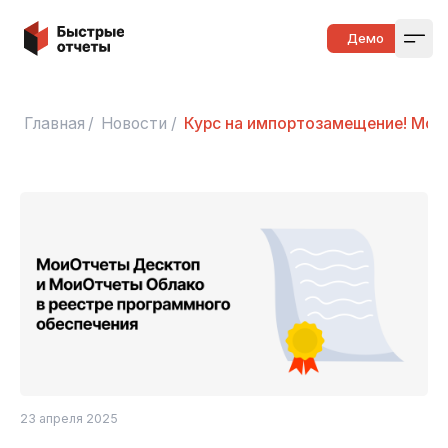
Быстрые отчеты
Демо
Open
Главная
/
Новости
/
Курс на импортозамещение! Мои
23 апреля 2025