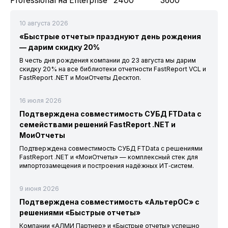
Professional на Enterprise 2400 3600
10 августа 2026
«Быстрые отчеты» празднуют день рождения
— дарим скидку 20%
В честь дня рождения компании до 23 августа мы дарим
скидку 20% на все библиотеки отчетности FastReport VCL и
FastReport .NET и МоиОтчеты Десктоп.
16 июля 2026
Подтверждена совместимость СУБД FTData с
семействами решений FastReport .NET и
МоиОтчеты
Подтверждена совместимость СУБД FTData с решениями
FastReport .NET и «МоиОтчеты» — комплексный стек для
импортозамещения и построения надёжных ИТ‑систем.
9 июня 2026
Подтверждена совместимость «АльтерОС» с
решениями «Быстрые отчеты»
Компании «АЛМИ Партнер» и «Быстрые отчеты» успешно