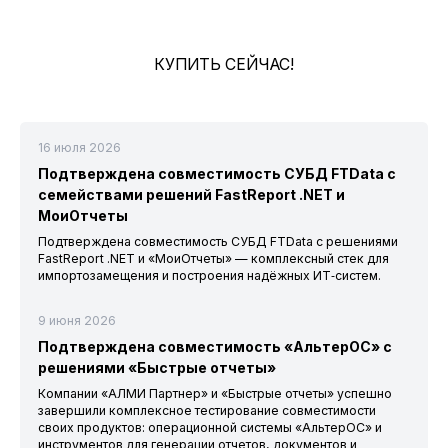
КУПИТЬ СЕЙЧАС!
16 июля 2026
Подтверждена совместимость СУБД FTData с
семействами решений FastReport .NET и
МоиОтчеты
Подтверждена совместимость СУБД FTData с решениями
FastReport .NET и «МоиОтчеты» — комплексный стек для
импортозамещения и построения надёжных ИТ‑систем.
9 июня 2026
Подтверждена совместимость «АльтерОС» с
решениями «Быстрые отчеты»
Компании «АЛМИ Партнер» и «Быстрые отчеты» успешно
завершили комплексное тестирование совместимости
своих продуктов: операционной системы «АльтерОС» и
инструментов для генерации отчетов, документов и