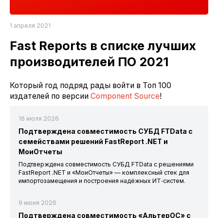
1 апреля 2021
Fast Reports в списке лучших
производителей ПО 2021
Который год подряд рады войти в Toп 100
издателей по версии
Component Source
!
16 июля 2026
Подтверждена совместимость СУБД FTData с
семействами решений FastReport .NET и
МоиОтчеты
Подтверждена совместимость СУБД FTData с решениями
FastReport .NET и «МоиОтчеты» — комплексный стек для
импортозамещения и построения надёжных ИТ‑систем.
9 июня 2026
Подтверждена совместимость «АльтерОС» с