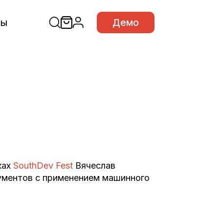
сы
Демо
ках
SouthDev Fest
Вячеслав
ументов с применением машинного