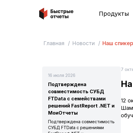
Быстрые отчеты
Продукты
Главная
/
Новости
/
Наш спикер
7 окт
16 июля 2026
На
Подтверждена
совместимость СУБД
FTData с семействами
12 о
решений FastReport .NET и
Шам
МоиОтчеты
обуч
Подтверждена совместимость
СУБД FTData с решениями