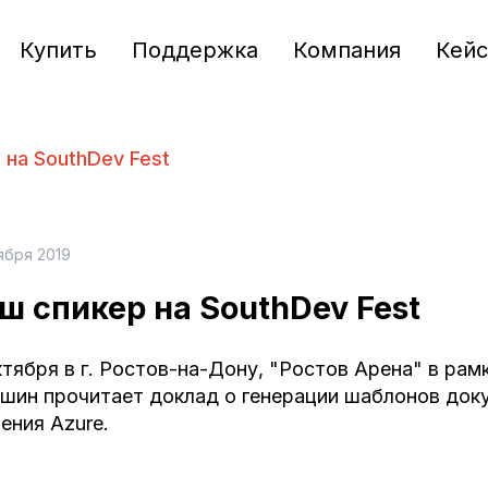
Купить
Поддержка
Компания
Кей
 на SouthDev Fest
ября 2019
ш спикер на SouthDev Fest
ктября в г. Ростов-на-Дону, "Ростов Арена" в рам
шин прочитает доклад о
генерации шаблонов док
ения Azure.