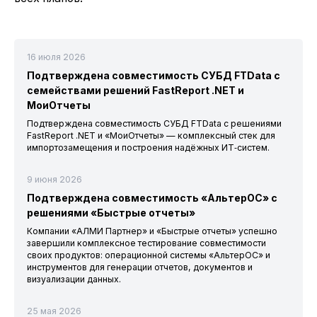
16 июля 2026
Подтверждена совместимость СУБД FTData с
семействами решений FastReport .NET и
МоиОтчеты
Подтверждена совместимость СУБД FTData с решениями
FastReport .NET и «МоиОтчеты» — комплексный стек для
импортозамещения и построения надёжных ИТ‑систем.
9 июня 2026
Подтверждена совместимость «АльтерОС» с
решениями «Быстрые отчеты»
Компании «АЛМИ Партнер» и «Быстрые отчеты» успешно
завершили комплексное тестирование совместимости
своих продуктов: операционной системы «АльтерОС» и
инструментов для генерации отчетов, документов и
визуализации данных.
25 мая 2026