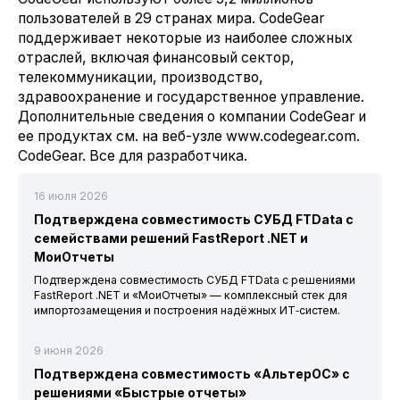
пользователей в 29 странах мира. CodeGear
поддерживает некоторые из наиболее сложных
отраслей, включая финансовый сектор,
телекоммуникации, производство,
здравоохранение и государственное управление.
Дополнительные сведения о компании CodeGear и
ее продуктах см. на веб-узле www.codegear.com.
CodeGear. Все для разработчика.
16 июля 2026
Подтверждена совместимость СУБД FTData с
семействами решений FastReport .NET и
МоиОтчеты
Подтверждена совместимость СУБД FTData с решениями
FastReport .NET и «МоиОтчеты» — комплексный стек для
импортозамещения и построения надёжных ИТ‑систем.
9 июня 2026
Подтверждена совместимость «АльтерОС» с
решениями «Быстрые отчеты»