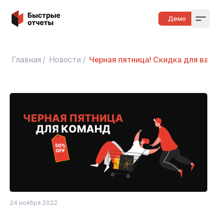
Быстрые отчеты
Демо
Open
Главная
/
Новости
/
Черная пятница! Скидка для ва
24 ноября 2022